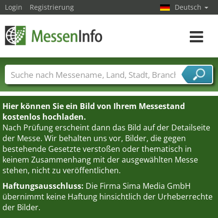
Login
Registrierung
Deutsch
Toggle
navigat
Messenamen
Länder
Städte
Branchen
Dienstleisterbranchen
Hier können Sie ein Bild von Ihrem Messestand
kostenlos hochladen.
Nach Prüfung erscheint dann das Bild auf der Detailseite
der Messe. Wir behalten uns vor, Bilder, die gegen
bestehende Gesetzte verstoßen oder thematisch in
keinem Zusammenhang mit der ausgewählten Messe
stehen, nicht zu veröffentlichen.
Haftungsausschluss:
Die Firma Sima Media GmbH
übernimmt keine Haftung hinsichtlich der Urheberrechte
der Bilder.