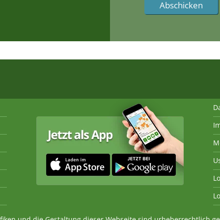
D
I
M
U
Lo
Lo
fiken und die Gestaltung dieser Webseite sind urheberrechtlich 