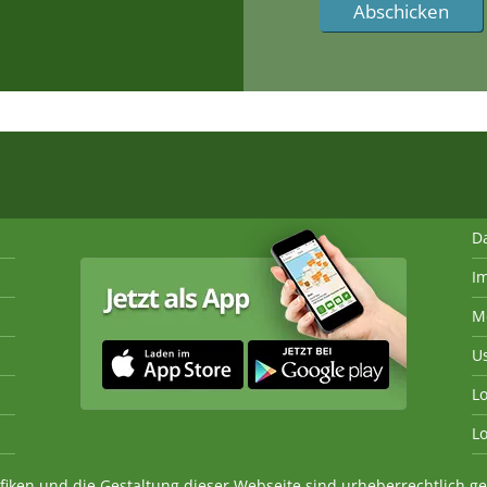
D
I
M
U
Lo
Lo
fiken und die Gestaltung dieser Webseite sind urheberrechtlich 