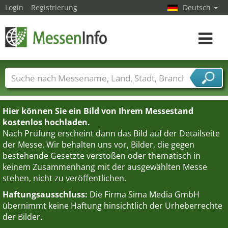
Login
Registrierung
Deutsch
Toggle
navigat
Messenamen
Länder
Städte
Branchen
Dienstleisterbranchen
Hier können Sie ein Bild von Ihrem Messestand
kostenlos hochladen.
Nach Prüfung erscheint dann das Bild auf der Detailseite
der Messe. Wir behalten uns vor, Bilder, die gegen
bestehende Gesetzte verstoßen oder thematisch in
keinem Zusammenhang mit der ausgewählten Messe
stehen, nicht zu veröffentlichen.
Haftungsausschluss:
Die Firma Sima Media GmbH
übernimmt keine Haftung hinsichtlich der Urheberrechte
der Bilder.