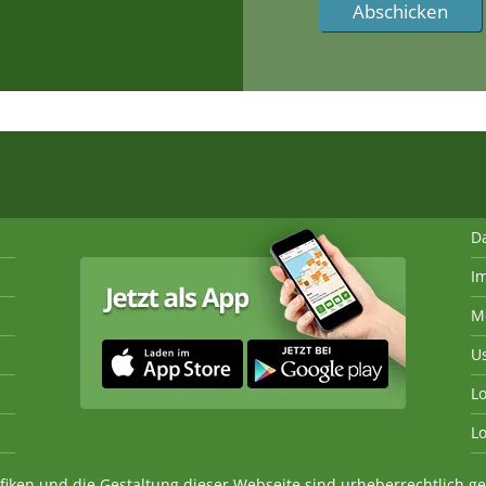
D
I
M
U
Lo
Lo
fiken und die Gestaltung dieser Webseite sind urheberrechtlich 