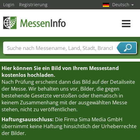
Login
Registrierung
Deutsch
Toggle
navigat
Messenamen
Länder
Städte
Branchen
Dienstleisterbranchen
Hier können Sie ein Bild von Ihrem Messestand
kostenlos hochladen.
Nach Prüfung erscheint dann das Bild auf der Detailseite
der Messe. Wir behalten uns vor, Bilder, die gegen
bestehende Gesetzte verstoßen oder thematisch in
keinem Zusammenhang mit der ausgewählten Messe
stehen, nicht zu veröffentlichen.
Haftungsausschluss:
Die Firma Sima Media GmbH
übernimmt keine Haftung hinsichtlich der Urheberrechte
der Bilder.