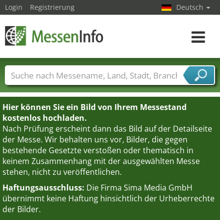
Login
Registrierung
Deutsch
Toggle
navigat
Messenamen
Länder
Städte
Branchen
Dienstleisterbranchen
Hier können Sie ein Bild von Ihrem Messestand
kostenlos hochladen.
Nach Prüfung erscheint dann das Bild auf der Detailseite
der Messe. Wir behalten uns vor, Bilder, die gegen
bestehende Gesetzte verstoßen oder thematisch in
keinem Zusammenhang mit der ausgewählten Messe
stehen, nicht zu veröffentlichen.
Haftungsausschluss:
Die Firma Sima Media GmbH
übernimmt keine Haftung hinsichtlich der Urheberrechte
der Bilder.