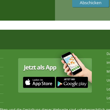
D
I
M
U
Lo
Lo
fiken und die Gestaltung dieser Webseite sind urheberrechtlich 