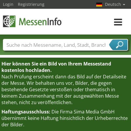
Login
Registrierung
Deutsch
Toggle
navigat
Messenamen
Länder
Städte
Branchen
Dienstleisterbranchen
Hier können Sie ein Bild von Ihrem Messestand
kostenlos hochladen.
Nach Prüfung erscheint dann das Bild auf der Detailseite
der Messe. Wir behalten uns vor, Bilder, die gegen
bestehende Gesetzte verstoßen oder thematisch in
keinem Zusammenhang mit der ausgewählten Messe
stehen, nicht zu veröffentlichen.
Haftungsausschluss:
Die Firma Sima Media GmbH
übernimmt keine Haftung hinsichtlich der Urheberrechte
der Bilder.