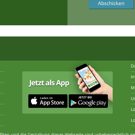
D
I
M
U
Lo
Lo
fiken und die Gestaltung dieser Webseite sind urheberrechtlich 