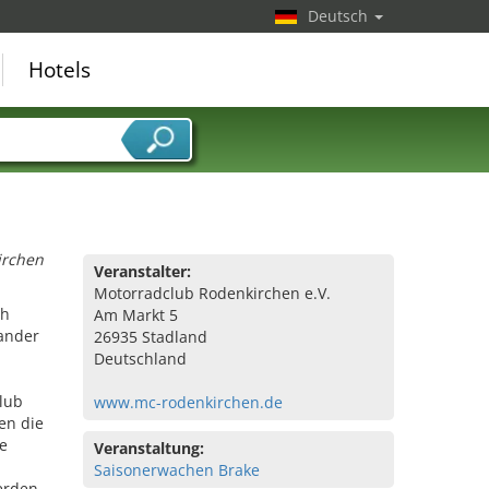
Deutsch
Hotels
irchen
Veranstalter:
Motorradclub Rodenkirchen e.V.
ch
Am Markt 5
ander
26935 Stadland
Deutschland
lub
www.mc-rodenkirchen.de
en die
le
Veranstaltung:
Saisonerwachen Brake
erden