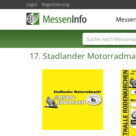
Login
Registrierung
Messe
Messenamen
Län
17. Stadlander Motorradma