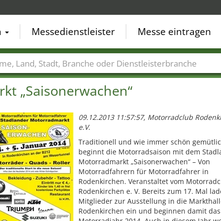
n
Messedienstleister
Messe eintragen
der
Städte
Branchen
Dienstleisterbranchen
rkt „Saisonerwachen“
09.12.2013 11:57:57, Motorradclub Rodenk
e.V.
Traditionell und wie immer schön gemütli
beginnt die Motorradsaison mit dem Stadl
Motorradmarkt „Saisonerwachen“ – Von
Motorradfahrern für Motorradfahrer in
Rodenkirchen. Veranstaltet vom Motorradc
Rodenkirchen e. V. Bereits zum 17. Mal lad
Mitglieder zur Ausstellung in die Markthal
Rodenkirchen ein und beginnen damit das
Motorradjahr 2014. Auch in diesem Jahr w