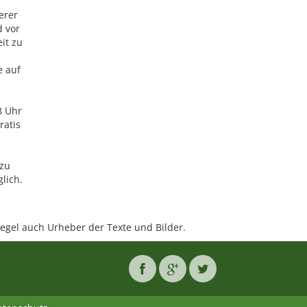
erer
d vor
it zu
e auf
8 Uhr
ratis
 zu
lich.
 Regel auch Urheber der Texte und Bilder.