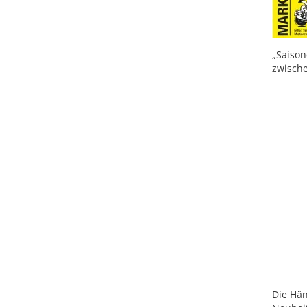
„Saiso
zwisch
Die Hän