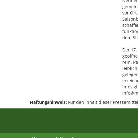
Neuheit
gemeins
vor Ort
Saisonb
schaffe
funktio
dem Sta
Der 17.
geöffne
rein. P
leiblic
gelegen
erreic
Infos g
info@m
Haftungshinweis:
Für den Inhalt dieser Pressemittei