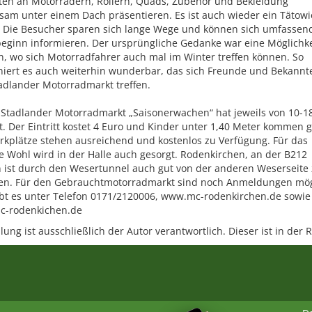
en an Motorrädern, Rollern, Quads, Zubehör und Bekleidung
am unter einem Dach präsentieren. Es ist auch wieder ein Tätowi
. Die Besucher sparen sich lange Wege und können sich umfassen
eginn informieren. Der ursprüngliche Gedanke war eine Möglichke
n, wo sich Motorradfahrer auch mal im Winter treffen können. So
niert es auch weiterhin wunderbar, das sich Freunde und Bekannt
dlander Motorradmarkt treffen.
 Stadlander Motorradmarkt „Saisonerwachen“ hat jeweils von 10-1
t. Der Eintritt kostet 4 Euro und Kinder unter 1,40 Meter kommen g
arkplätze stehen ausreichend und kostenlos zu Verfügung. Für das
he Wohl wird in der Halle auch gesorgt. Rodenkirchen, an der B212
 ist durch den Wesertunnel auch gut von der anderen Weserseite
hen. Für den Gebrauchtmotorradmarkt sind noch Anmeldungen mög
ibt es unter Telefon 0171/2120006, www.mc-rodenkirchen.de sowie
c-rodenkichen.de
lung ist ausschließlich der Autor verantwortlich. Dieser ist in der