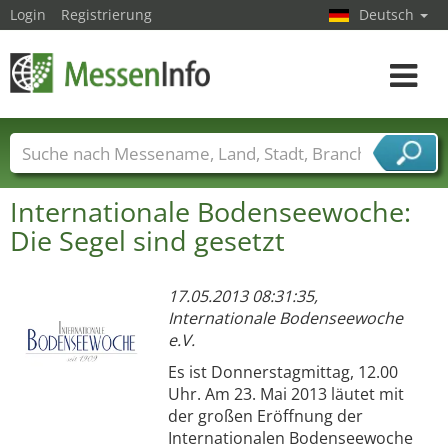
Login
Registrierung
Deutsch
Toggle
navigat
Messenamen
Länder
Städte
Branchen
Internationale Bodenseewoche:
Dienstleisterbranchen
Die Segel sind gesetzt
17.05.2013 08:31:35,
Internationale Bodenseewoche
e.V.
Es ist Donnerstagmittag, 12.00
Uhr. Am 23. Mai 2013 läutet mit
der großen Eröffnung der
Internationalen Bodenseewoche