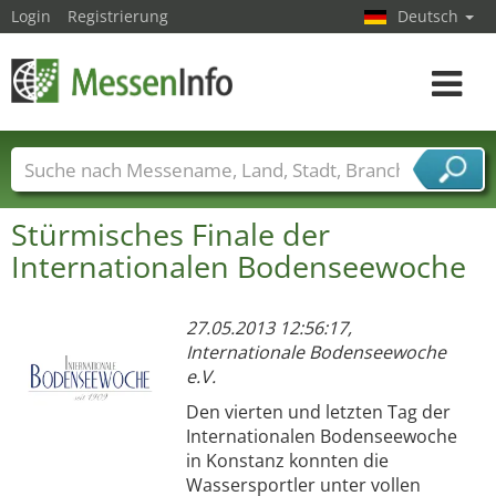
Login
Registrierung
Deutsch
Toggle
navigat
Messenamen
Länder
Städte
Branchen
Stürmisches Finale der
Dienstleisterbranchen
Internationalen Bodenseewoche
27.05.2013 12:56:17,
Internationale Bodenseewoche
e.V.
Den vierten und letzten Tag der
Internationalen Bodenseewoche
in Konstanz konnten die
Wassersportler unter vollen