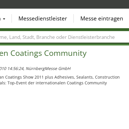
n
Messedienstleister
Messe eintragen
der
Städte
Branchen
Dienstleisterbranchen
alen Coatings Community
2010 14:56:24, NürnbergMesse GmbH
n Coatings Show 2011 plus Adhesives, Sealants, Construction
ls: Top-Event der internationalen Coatings Community