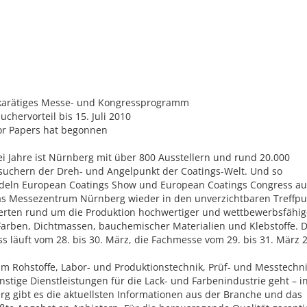
karätiges Messe- und Kongressprogramm
uchervorteil bis 15. Juli 2010
for Papers hat begonnen
ei Jahre ist Nürnberg mit über 800 Ausstellern und rund 20.000
uchern der Dreh- und Angelpunkt der Coatings-Welt. Und so
deln European Coatings Show und European Coatings Congress a
as Messezentrum Nürnberg wieder in den unverzichtbaren Treffpu
erten rund um die Produktion hochwertiger und wettbewerbsfähig
Farben, Dichtmassen, bauchemischer Materialien und Klebstoffe. 
s läuft vom 28. bis 30. März, die Fachmesse vom 29. bis 31. März 
m Rohstoffe, Labor- und Produktionstechnik, Prüf- und Messtechn
nstige Dienstleistungen für die Lack- und Farbenindustrie geht – i
g gibt es die aktuellsten Informationen aus der Branche und das