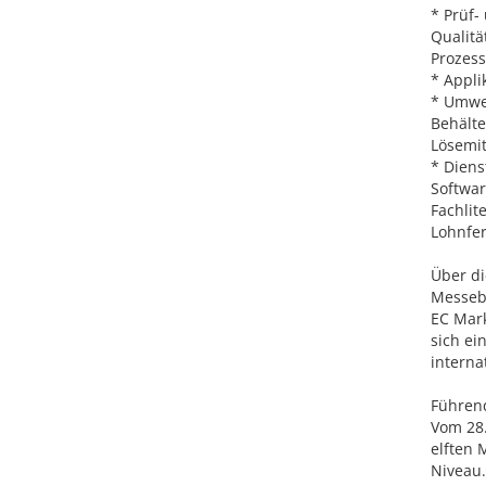
* Prüf-
Qualitä
Prozess
* Appli
* Umwel
Behälte
Lösemit
* Diens
Softwar
Fachlit
Lohnfe
Über di
Messebe
EC Mark
sich e
interna
Führend
Vom 28.
elften 
Niveau.