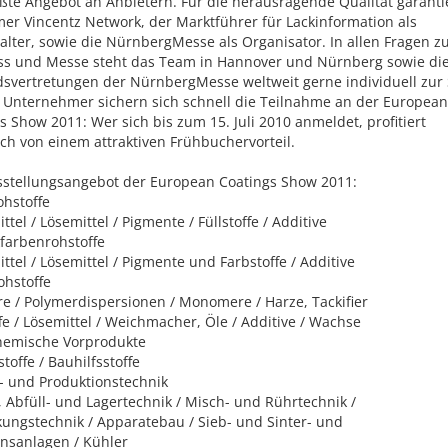
ßte Angebot an Anbietern. Für die herausragende Qualität garanti
er Vincentz Network, der Marktführer für Lackinformation als
alter, sowie die NürnbergMesse als Organisator. In allen Fragen z
ss und Messe steht das Team in Hannover und Nürnberg sowie di
svertretungen der NürnbergMesse weltweit gerne individuell zur 
 Unternehmer sichern sich schnell die Teilnahme an der European
s Show 2011: Wer sich bis zum 15. Juli 2010 anmeldet, profitiert
ich von einem attraktiven Frühbuchervorteil.
stellungsangebot der European Coatings Show 2011:
ohstoffe
ttel / Lösemittel / Pigmente / Füllstoffe / Additive
farbenrohstoffe
ttel / Lösemittel / Pigmente und Farbstoffe / Additive
ohstoffe
e / Polymerdispersionen / Monomere / Harze, Tackifier
ffe / Lösemittel / Weichmacher, Öle / Additive / Wachse
hemische Vorprodukte
toffe / Bauhilfsstoffe
- und Produktionstechnik
, Abfüll- und Lagertechnik / Misch- und Rührtechnik /
ungstechnik / Apparatebau / Sieb- und Sinter- und
ionsanlagen / Kühler