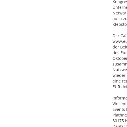
Kongres
Unterne
Network
auch zu
Klebsto
Der Cal
www.eur
der Bei
des Eur
Oktobe
zusamme
Nutzwer
wieder
eine re
EUR doti
Inform
Vincen
Events 
Plathne
30175 
Deutsc