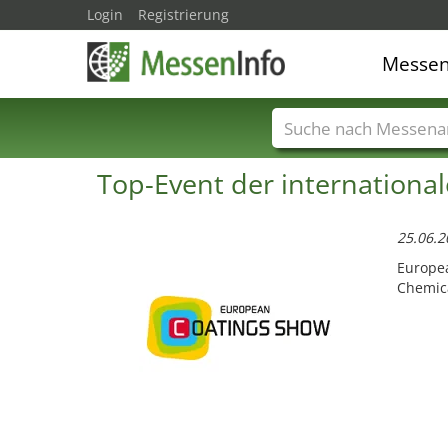
Login
Registrierung
Messe
Messenamen
Län
Top-Event der internation
25.06.
Europea
Chemica