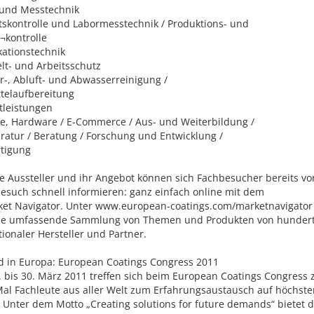
 und Messtechnik
tskontrolle und Labormesstechnik / Produktions- und
¬kontrolle
kationstechnik
t- und Arbeitsschutz
r-, Abluft- und Abwasserreinigung /
telaufbereitung
tleistungen
e, Hardware / E-Commerce / Aus- und Weiterbildung /
eratur / Beratung / Forschung und Entwicklung /
rtigung
e Aussteller und ihr Angebot können sich Fachbesucher bereits v
such schnell informieren: ganz einfach online mit dem
et Navigator. Unter www.european-coatings.com/marketnavigator 
ine umfassende Sammlung von Themen und Produkten von hunder
tionaler Hersteller und Partner.
 in Europa: European Coatings Congress 2011
 bis 30. März 2011 treffen sich beim European Coatings Congress
Mal Fachleute aus aller Welt zum Erfahrungsaustausch auf höchst
 Unter dem Motto „Creating solutions for future demands“ bietet 