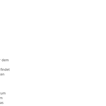
or dem
findet
ten
 zum
em
das