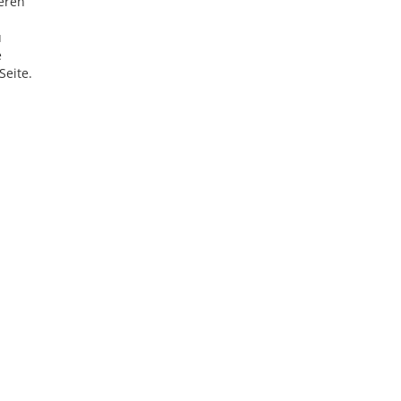
eren
u
e
Seite.