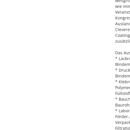
weltgrö
wie imm
Veranst
Kongre
Ausland
Clevere
Coating
zusätzl
Das Aus
* Lackr
Bindemi
* Druck
Bindemi
* Klebr
Polymer
Füllsto
* Bauc
Baurohs
* Labor
Förder-
Verpack
Filtrat