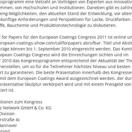
sprogramm eine Vielzahl an Vorträgen von Experten aus innovati
hmen, von Hochschulen und Institutionen. Daneben gibt es zahlr
ing-Möglichkeiten, den aktuellen Stand der Entwicklung, vor alle
künftige Anforderungen und Perspektiven für Lacke, Druckfarben,
ffe, Bauchemie und Produktionstechnologie zu diskutieren.
l for Papers für den European Coatings Congress 2011 ist online u
opean-coatings-show.com/callforpapers abrufbar. Titel und Abst
träge können bis 1. September 2010 eingereicht werden. Das Komi
opean Coatings Congress wird die Einreichungen sichten und im
r 2010 das Kongressprogramm entsprechend der Aktualität der T
nstellen, um so für die Teilnehmer höchstes Niveau und besten
t zu garantieren. Die beste Präsentation innerhalb des Kongresse
 mit dem European Coatings Award ausgezeichnet werden, der du
präsentative Skulptur verkörpert wird und mit einem Preisgeld von
ert ist.
ationen zum Kongress
tz Network GmbH & Co. KG
Division
rstraße 4c
Hannover
hland