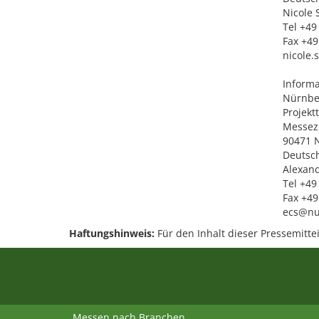
Nicole 
Tel +49
Fax +49
nicole.
Inform
Nürnb
Projekt
Messez
90471 
Deutsc
Alexan
Tel +49
Fax +49
ecs@nu
Haftungshinweis:
Für den Inhalt dieser Pressemittei
Messen nach Branchen