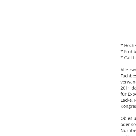
* Hoch
* Frühb
* Call 
Alle zw
Fachbes
verwan
2011 d
für Exp
Lacke, 
Kongres
Ob es u
oder so
Nürnber