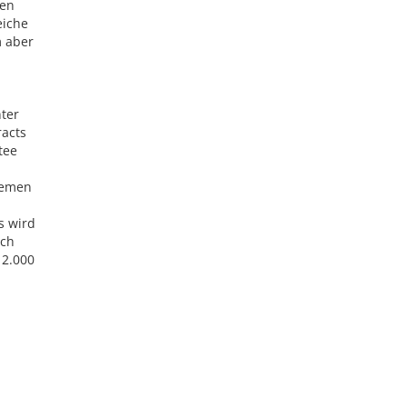
ven
eiche
m aber
nter
racts
tee
hemen
s wird
rch
 2.000