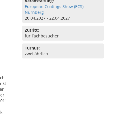
Veranstaltung:
European Coatings Show (ECS)
Nürnberg
20.04.2027 - 22.04.2027
Zutritt:
für Fachbesucher
Turnus:
zweijährlich
uch
nkt
er
Der
2011.
ik
n