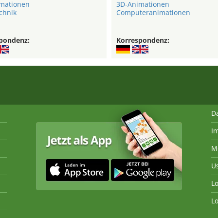
mationen
3D-Animationen
chnik
Computeranimationen
pondenz:
Korrespondenz:
D
I
M
U
Lo
Lo