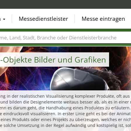
n
Messedienstleister
Messe eintragen
der
Städte
Branchen
Dienstleisterbranchen
-Objekte Bilder und Grafiken
g in der realistischen Visualisierung komplexer Produkte, oft au
s und bilden die Designelemente weitaus besser ab, als es in einer
nn es darum geht, die Handhabung eines Produktes zu erläutern. 
e eindrucksvoll visualisieren. In erster Linie geht es bei der Ani
 eines Produkts oder eines Projekts zu überzeugen, welches er nich
olche Umsetzung in der Regel aufwändig und kostspielig ist, sollt