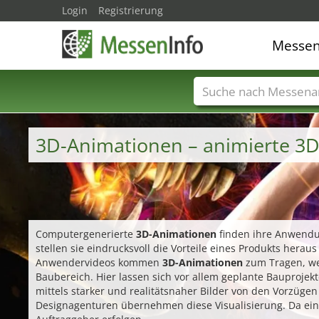
Login
Registrierung
Messe
Messenamen
Län
3D-Animationen – animierte 3D
Computergenerierte
3D-Animationen
finden ihre Anwendun
stellen sie eindrucksvoll die Vorteile eines Produkts herau
Anwendervideos kommen
3D-Animationen
zum Tragen, we
Baubereich. Hier lassen sich vor allem geplante Bauprojekt
mittels starker und realitätsnaher Bilder von den Vorzügen
Designagenturen übernehmen diese Visualisierung. Da eine s