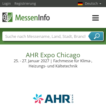
Login
Registrierung
Deutsch
Toggle
navigat
Messenamen
Länder
Städte
Branchen
Dienstleisterbranchen
AHR Expo Chicago
25. - 27. Januar 2027 | Fachmesse für Klima-,
Heizungs- und Kältetechnik