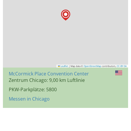
Leaflet
|
Map data ©
OpenStreetMap
contributors,
CC-BY-SA
McCormick Place Convention Center
Zentrum Chicago: 9,00 km Luftlinie
PKW-Parkplätze: 5800
Messen in Chicago