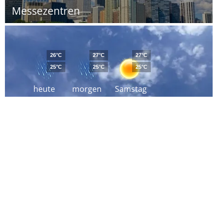
Messezentren
26°C
27°C
27°C
25°C
25°C
25°C
heute
morgen
Samstag