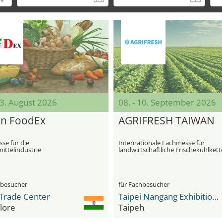
23. August 2026
08. - 10. September 2026
an FoodEx
AGRIFRESH TAIWAN
se für die
Internationale Fachmesse für
ittelindustrie
landwirtschaftliche Frischekühlkett
Taiwan
hbesucher
für Fachbesucher
Trade Center
Taipei Nangang Exhibition Center
lore
Taipeh