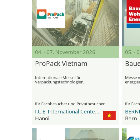
04. - 07. November 2026
05. -
ProPack Vietnam
Baue
Internationale Messe für
Messe m
Verpackungstechnologien,
energie
Verarbeitungstechnik und
moderne
Lebensmittelverpackung
Energie
für Fachbesucher und Privatbesucher
für Fac
I.C.E. International Center for Exhibition
BERN
Hanoi
Bern