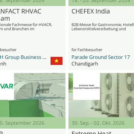
 18. September 2026
18. - 20. September 2026
ANFACT RHVAC
CHEFEX India
nam
tionale Fachmesse für HVACR,
B2B-Messe für Gastronomie, Hotelle
m und Branchen im
Lebensmittelverarbeitung und
nhang mit Fertigung und
Einzelhandel
ebau bis hin zu
hnologien
hbesucher
für Fachbesucher
INTECH Group Business Hub
Parade Ground Sector 17
inh
Chandigarh
 30. September 2026
30. Sep. - 02. Okt. 2026
R
Extreme Heat