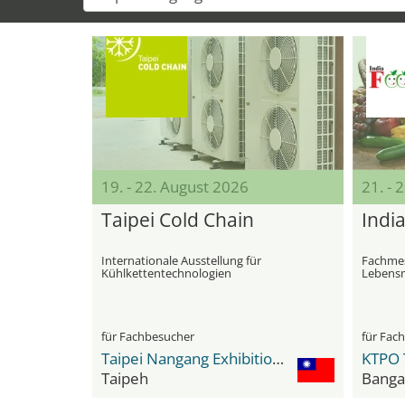
19. - 22. August 2026
21. - 
Taipei Cold Chain
Indi
Internationale Ausstellung für
Fachmes
Kühlkettentechnologien
Lebensm
für Fachbesucher
für Fac
Taipei Nangang Exhibition Center
KTPO 
Taipeh
Banga