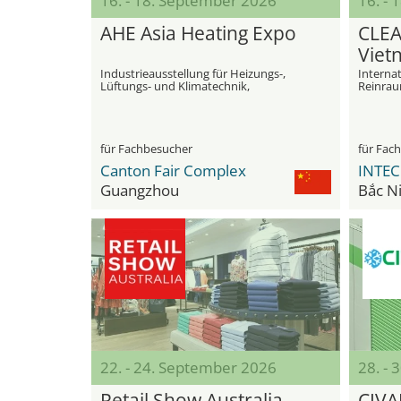
16. - 18. September 2026
16. -
AHE Asia Heating Expo
CLE
Viet
Industrieausstellung für Heizungs-,
Interna
Lüftungs- und Klimatechnik,
Reinrau
Warmwasserbereitung, Trocknung und
Zusamme
Wärmepumpen
Industri
Hochtec
für Fachbesucher
für Fac
Canton Fair Complex
Guangzhou
Bắc N
22. - 24. September 2026
28. -
Retail Show Australia
CIVA