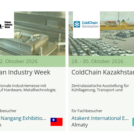
22. Oktober 2026
28. - 30. Oktober 2026
an Industry Week
ColdChain Kazakhsta
tionale Industriemesse mit
Zentralasiatische Ausstellung für
uf Hardware, Metalltechnologie,
Kühllagerung, Transport und
sicherheit und Klimatechnik
Kühlkettendienste
hbesucher
für Fachbesucher
Taipei Nangang Exhibition Center
Atakent International Exhibition Centre
h
Almaty