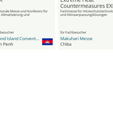
Countermeasures E
tionale Messe und Konferenz für
Fachmesse für Hitzeschutztechnol
, Klimatisierung und
und Klimaanpassungslösungen
chnik
hbesucher
für Fachbesucher
Diamond Island Convention and Exhibition Center
Makuhari Messe
m Penh
Chiba