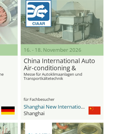
16. - 18. November 2026
China International Auto
Air-conditioning &
Transport Refrigeration
he
Messe für Autoklimaanlagen und
Transportkältetechnik
Exhibition (CIAAR)
für Fachbesucher
Shanghai New International Expo Center - SNIEC
Shanghai