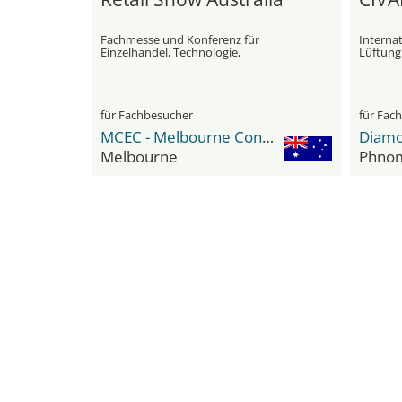
Fachmesse und Konferenz für
Interna
Einzelhandel, Technologie,
Lüftung
Nachhaltigkeit und
Kältete
Lebensmittelversorgungsschiene
für Fachbesucher
für Fac
MCEC - Melbourne Convention and Exhibition Center
Melbourne
Phno