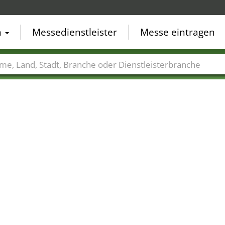
n
Messedienstleister
Messe eintragen
der
Städte
Branchen
Dienstleisterbranchen