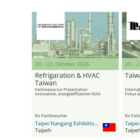
20. - 22. Oktober 2026
20. - 
Refrigaration & HVAC
Taiw
Taiwan
Fachmesse zur Präsentation
Interna
innovativer, energieeffizienter Kühl-
Fokus a
und Klimatechnologien für
Arbeits
verschiedene Branchen
für Fachbesucher
für Fac
Taipei Nangang Exhibition Center
Taipeh
Taipe