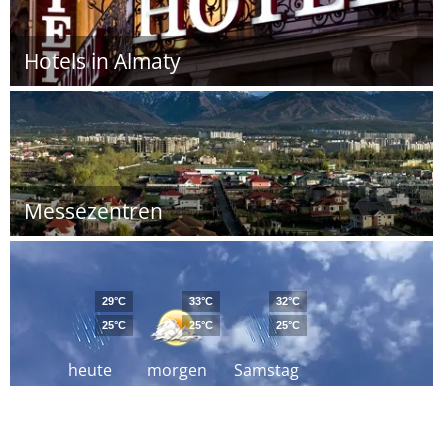
Hotels in Almaty
Messezentren
29°C
33°C
32°C
25°C
25°C
25°C
heute
morgen
Samstag