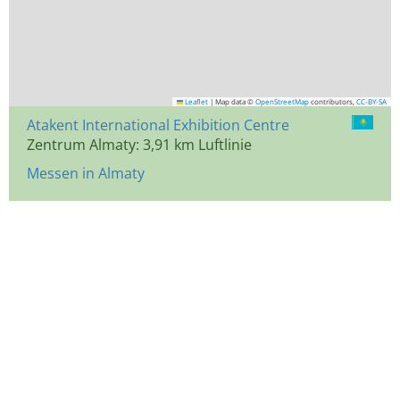
Leaflet
|
Map data ©
OpenStreetMap
contributors,
CC-BY-SA
Atakent International Exhibition Centre
Zentrum Almaty: 3,91 km Luftlinie
Messen in Almaty