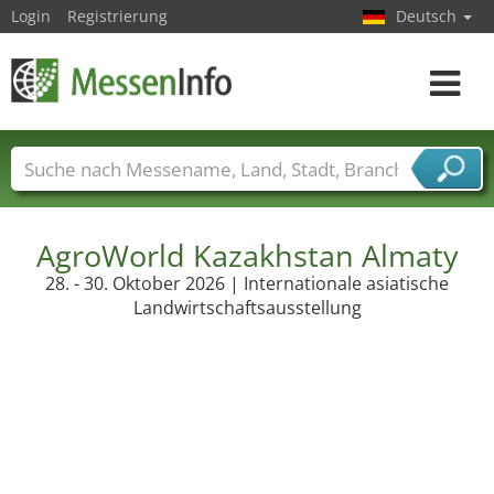
Login
Registrierung
Deutsch
Toggle
navigat
Messenamen
Länder
Städte
Branchen
Dienstleisterbranchen
AgroWorld Kazakhstan Almaty
28. - 30. Oktober 2026 | Internationale asiatische
Landwirtschaftsausstellung