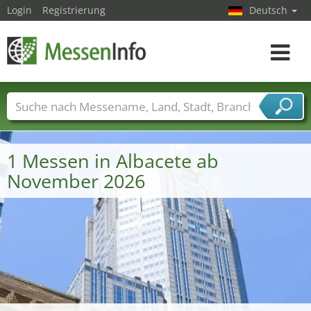
Login
Registrierung
Deutsch
Toggle
navigat
Messenamen
Länder
Städte
Branchen
Dienstleisterbranchen
1 Messen in Albacete ab
November 2026