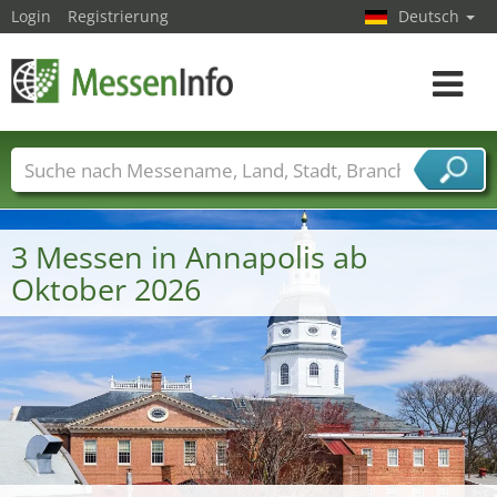
Login
Registrierung
Deutsch
Toggle
navigat
Messenamen
Länder
Städte
Branchen
Dienstleisterbranchen
3 Messen in Annapolis ab
Oktober 2026