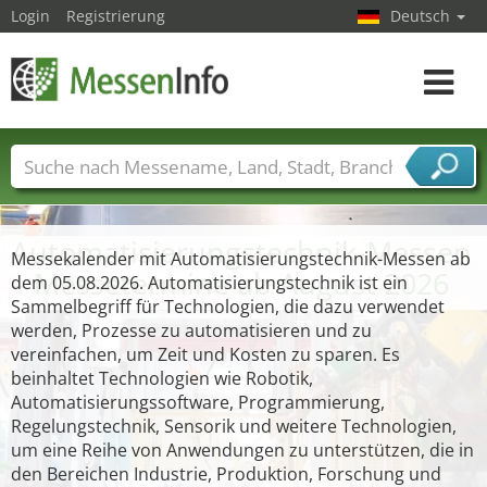
Login
Registrierung
Deutsch
Toggle
navigat
Messenamen
Länder
Städte
Branchen
Dienstleisterbranchen
Automatisierungstechnik-Messen
Messekalender mit Automatisierungstechnik-Messen ab
– Messetermine ab August 2026
dem 05.08.2026. Automatisierungstechnik ist ein
Sammelbegriff für Technologien, die dazu verwendet
werden, Prozesse zu automatisieren und zu
vereinfachen, um Zeit und Kosten zu sparen. Es
beinhaltet Technologien wie Robotik,
Automatisierungssoftware, Programmierung,
Regelungstechnik, Sensorik und weitere Technologien,
um eine Reihe von Anwendungen zu unterstützen, die in
den Bereichen Industrie, Produktion, Forschung und