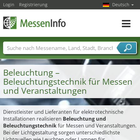
Login
Registrierung
Deutsch
Toggle
navigat
Messenamen
Länder
Städte
Branchen
Dienstleisterbranchen
Beleuchtung –
Beleuchtungstechnik für Messen
und Veranstaltungen
Dienstleister und Lieferanten für elektrotechnische
Installationen realisieren
Beleuchtung und
Beleuchtungstechnik
für Messen und Veranstaltungen.
Bei der Lichtgestaltung sorgen unterschiedlichste
Lichtquellen wie Leuchten oder Lampen für