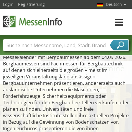
Login
Registrierung
Deutsch
Toggle
navigat
Messenamen
Länder
Städte
Branchen
Messekalender mit Bergbaumessen ab dem 04.09.2026.
Dienstleisterbranchen
Bergbaumessen sind Fachmessen für Bergbautechnik
Bergbaumessen – Messetermine
auf denen sich einerseits die großen – meist im
ab September 2026
jeweiligen Veranstaltungsland ansässigen –
Bergbauunternehmen präsentieren, andererseits auch
ausländische Unternehmen die Maschinen,
Förderfahrzeuge, Sicherheitsequipments oder
Technologien für den Bergbau herstellen verkaufen oder
planen zu finden. Universitäten und freie
wissenschaftliche Institute stellen ihre aktuellen Projekte
in Bezug auf die Gewinnung von Bodenschätzen vor.
Ingenieurbüros präsentieren die von ihnen