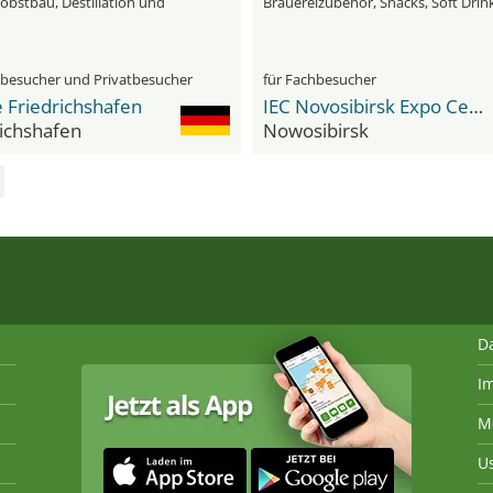
obstbau, Destillation und
Brauereizubehör, Snacks, Soft Drin
chnik
und Mineralwasser
hbesucher und Privatbesucher
für Fachbesucher
 Friedrichshafen
IEC Novosibirsk Expo Centre
richshafen
Nowosibirsk
D
I
M
U