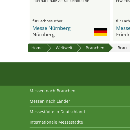
internationale Getränkeindustrie
Erwerbs
Agrarte
für Fachbesucher
für Fac
Messe Nürnberg
Messe
Nürnberg
Fried
Home
Weltweit
Branchen
Brau
Messen nach Branchen
Messen nach Länder
Messestädte in Deutschland
Internationale Messestädte