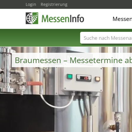
Login
Registrierung
Messe
Messenamen
Län
Braumessen – Messetermine a