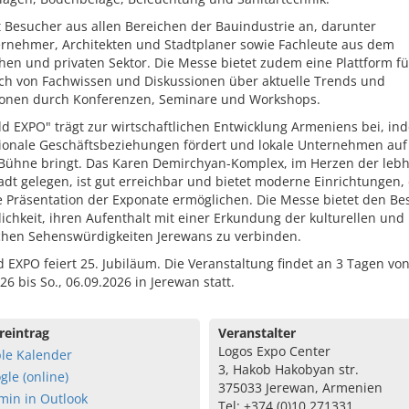
t Besucher aus allen Bereichen der Bauindustrie an, darunter
rnehmer, Architekten und Stadtplaner sowie Fachleute aus dem
chen und privaten Sektor. Die Messe bietet zudem eine Plattform f
ch von Fachwissen und Diskussionen über aktuelle Trends und
ionen durch Konferenzen, Seminare und Workshops.
ld EXPO" trägt zur wirtschaftlichen Entwicklung Armeniens bei, in
tionale Geschäftsbeziehungen fördert und lokale Unternehmen auf
 Bühne bringt. Das Karen Demirchyan-Komplex, im Herzen der lebh
dt gelegen, ist gut erreichbar und bietet moderne Einrichtungen, 
e Präsentation der Exponate ermöglichen. Die Messe bietet den B
ichkeit, ihren Aufenthalt mit einer Erkundung der kulturellen und
schen Sehenswürdigkeiten Jerewans zu verbinden.
d EXPO feiert 25. Jubiläum. Die Veranstaltung findet an 3 Tagen von 
26 bis So., 06.09.2026 in Jerewan statt.
reintrag
Veranstalter
Logos Expo Center
le Kalender
3, Hakob Hakobyan str.
gle (online)
375033 Jerewan, Armenien
min in Outlook
Tel: +374 (0)10 271331