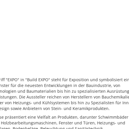
iff "EXPO" in "Build EXPO" steht für Exposition und symbolisiert ei
ster für die neuesten Entwicklungen in der Bauindustrie, von
nologien und Baumaterialien bis hin zu spezialisierten Ausrüstun
istungen. Die Aussteller reichen von Herstellern von Bauchemikali
er von Heizungs- und Kühlsystemen bis hin zu Spezialisten für In
sign sowie Anbietern von Stein- und Keramikprodukten.
se präsentiert eine Vielfalt an Produkten, darunter Schwimmbäde
 Holzbearbeitungsmaschinen, Fenster und Türen, Heizungs- und
lagen, Bodenbeläge, Beleuchtung und Sanitärtechnik.