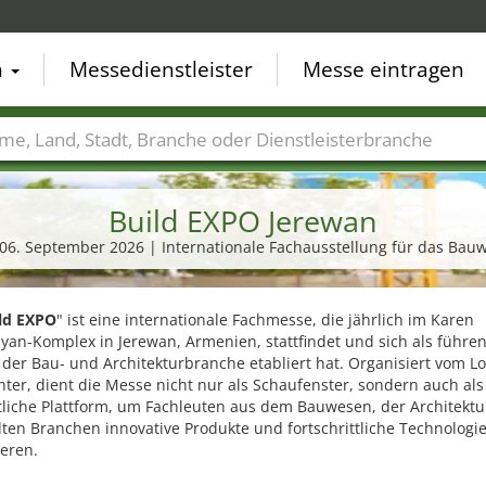
n
Messedienstleister
Messe eintragen
der
Städte
Branchen
Dienstleisterbranchen
Build EXPO Jerewan
- 06. September 2026 | Internationale Fachausstellung für das Bau
ld EXPO
" ist eine internationale Fachmesse, die jährlich im Karen
yan-Komplex in Jerewan, Armenien, stattfindet und sich als führe
 der Bau- und Architekturbranche etabliert hat. Organisiert vom L
ter, dient die Messe nicht nur als Schaufenster, sondern auch als
tliche Plattform, um Fachleuten aus dem Bauwesen, der Architekt
ten Branchen innovative Produkte und fortschrittliche Technologi
eren.