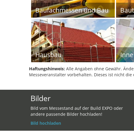
Baufachmessen und Bau
Baut
Hausbau
Inne
Haftungshinweis:
Alle Angaben ohne Gewähr. Änder
Messeveranstalter vorbehalten. Dieses ist nicht die 
Bilder
Bild vom Messestand auf der Build EXPO oder
andere passende Bilder hochladen!
Bild hochladen