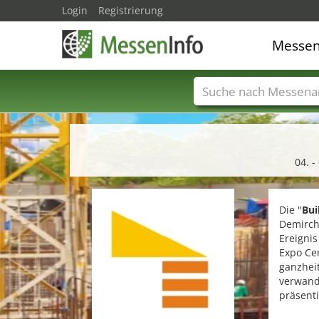
Login
Registrierung
Messe
Messenamen
Län
04. 
Die "
Bui
Demirch
Ereignis
Expo Cen
ganzhei
verwand
präsenti