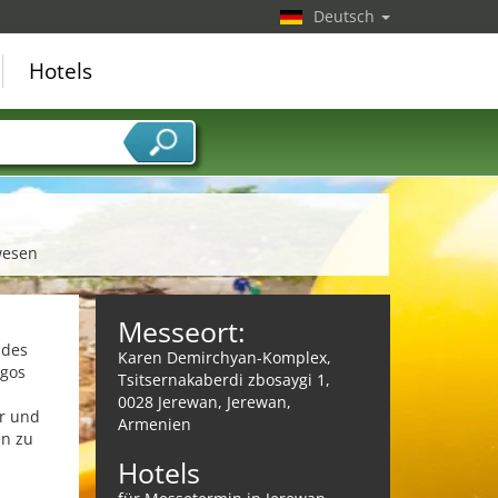
Deutsch
Hotels
wesen
Messeort:
ndes
Karen Demirchyan-Komplex,
ogos
Tsitsernakaberdi zbosaygi 1,
0028 Jerewan, Jerewan,
ur und
Armenien
en zu
Hotels