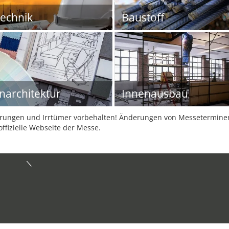
echnik
Baustoff
narchitektur
Innenausbau
ungen und Irrtümer vorbehalten! Änderungen von Messeterminen 
offizielle Webseite der Messe.