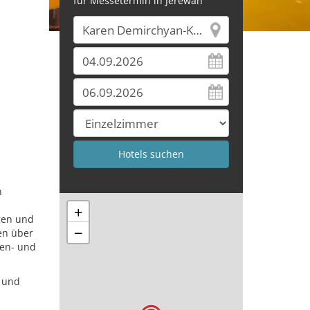
für Messetermin in Jerewan
n
+
gen und
−
en über
nen- und
r und