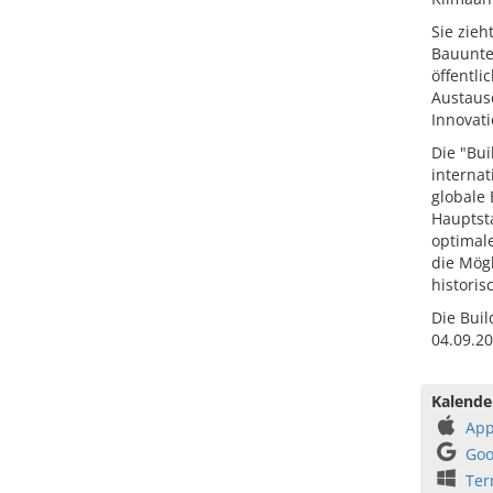
Sie zieh
Bauunte
öffentli
Austaus
Innovat
Die "Bui
interna
globale
Hauptsta
optimal
die Mögl
histori
Die Buil
04.09.20
Kalende
App
Goo
Ter