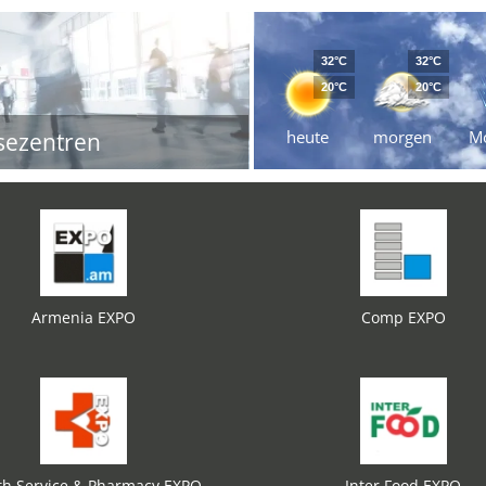
32°C
32°C
20°C
20°C
heute
morgen
M
sezentren
Armenia EXPO
Comp EXPO
th Service & Pharmacy EXPO
Inter Food EXPO