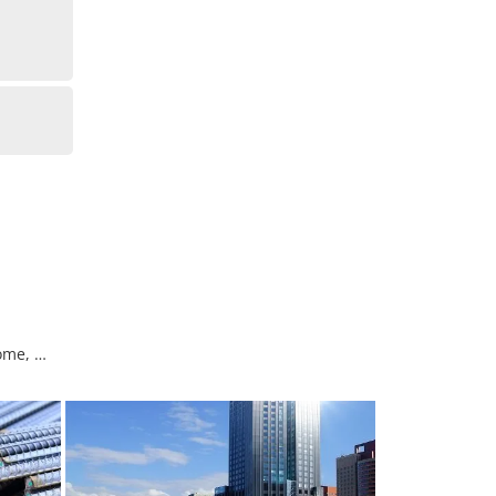
ome, …