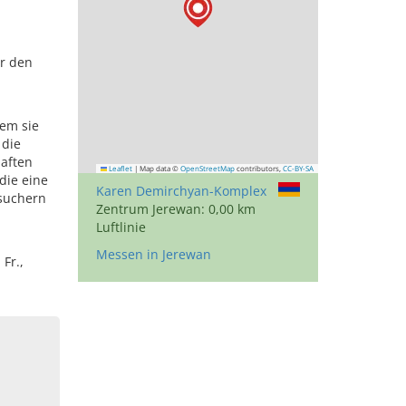
ür den
dem sie
 die
aften
Leaflet
|
Map data ©
OpenStreetMap
contributors,
CC-BY-SA
die eine
Karen Demirchyan-Komplex
esuchern
Zentrum Jerewan: 0,00 km
Luftlinie
Messen in Jerewan
Fr.,