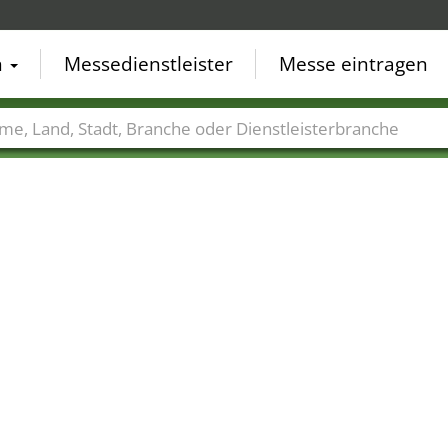
n
Messedienstleister
Messe eintragen
der
Städte
Branchen
Dienstleisterbranchen