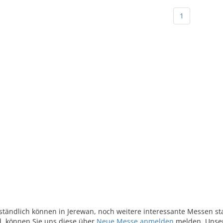
1
tändlich können in Jerewan, noch weitere interessante Messen sta
nd, können Sie uns diese über
Neue Messe anmelden
melden. Unser