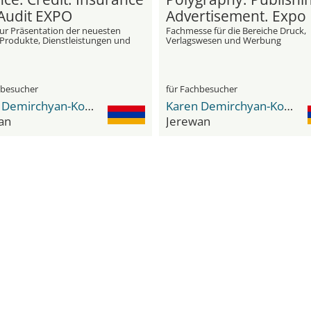
Audit EXPO
Advertisement. Expo
ur Präsentation der neuesten
Fachmesse für die Bereiche Druck,
 Produkte, Dienstleistungen und
Verlagswesen und Werbung
ionen zu den Bereichen
n, Kreditwesen, Versicherungen
tschaftsprüfung
hbesucher
für Fachbesucher
Karen Demirchyan-Komplex
Karen Demirchyan-Komplex
an
Jerewan