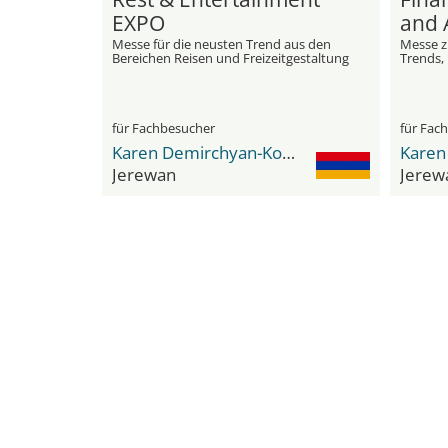
EXPO
and 
Messe für die neusten Trend aus den
Messe z
Bereichen Reisen und Freizeitgestaltung
Trends,
Innovat
Finanze
und Wir
für Fachbesucher
für Fac
Karen Demirchyan-Komplex
Jerewan
Jerew