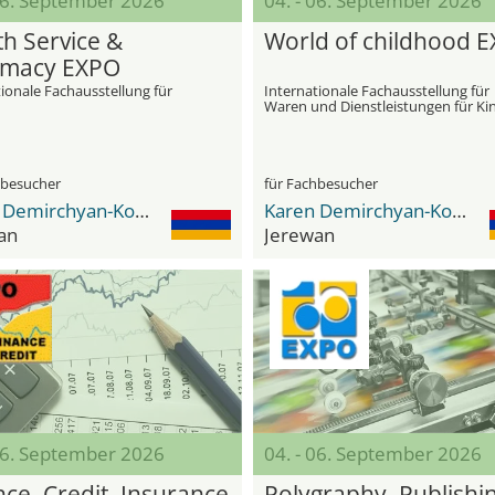
 06. September 2026
04. - 06. September 2026
th Service &
World of childhood 
macy EXPO
ionale Fachausstellung für
Internationale Fachausstellung für
Waren und Dienstleistungen für Ki
hbesucher
für Fachbesucher
Karen Demirchyan-Komplex
Karen Demirchyan-Komplex
an
Jerewan
 06. September 2026
04. - 06. September 2026
nce. Credit. Insurance
Polygraphy. Publishi