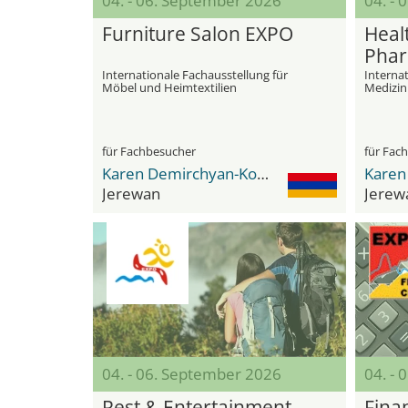
04. - 06. September 2026
04. -
Furniture Salon EXPO
Heal
Phar
Internationale Fachausstellung für
Internat
Möbel und Heimtextilien
Medizin
für Fachbesucher
für Fac
Karen Demirchyan-Komplex
Jerewan
Jerew
04. - 06. September 2026
04. -
Rest & Entertainment
Fina