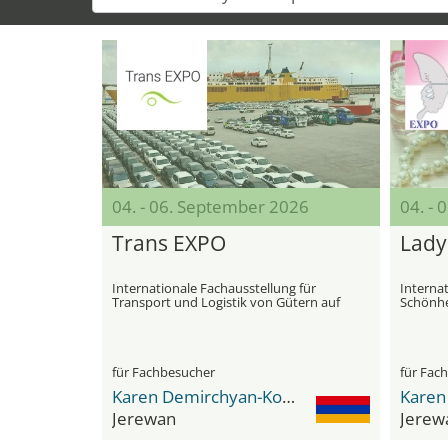
04. - 06. September 2026
04. -
Trans EXPO
Lady
Internationale Fachausstellung für
Interna
Transport und Logistik von Gütern auf
Schönhe
Straße und Schiene sowie als See- oder
Luftfracht
für Fachbesucher
für Fac
Karen Demirchyan-Komplex
Jerewan
Jerew