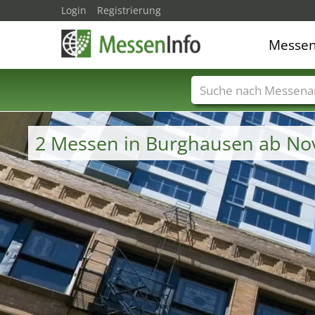
Login
Registrierung
Messe
Messenamen
Län
2 Messen in Burghausen ab N