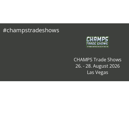
#champstradeshows
CHAMPS Trade Shows
26. - 28. August 2026
Las Vegas