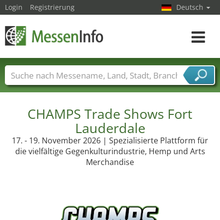
Login
Registrierung
Deutsch
Toggle
navigat
Messenamen
Länder
Städte
Branchen
Dienstleisterbranchen
CHAMPS Trade Shows Fort
Lauderdale
17. - 19. November 2026 | Spezialisierte Plattform für
die vielfältige Gegenkulturindustrie, Hemp und Arts
Merchandise