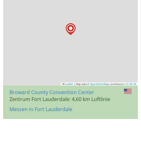
Leaflet
|
Map data ©
OpenStreetMap
contributors,
CC-BY-SA
Broward County Convention Center
Zentrum Fort Lauderdale: 4,60 km Luftlinie
Messen in Fort Lauderdale