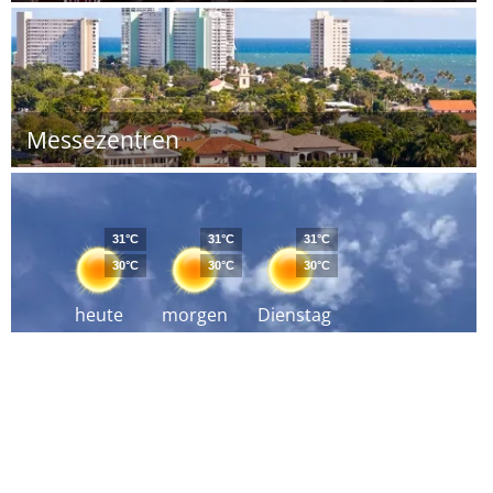
Messezentren
31°C
31°C
31°C
30°C
30°C
30°C
heute
morgen
Dienstag