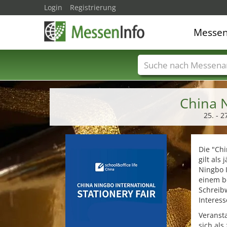
Login
Registrierung
Messe
Messenamen
Län
China N
25. - 
Die "Chi
gilt als
Ningbo I
einem b
Schreib
Interess
Veransta
sich als