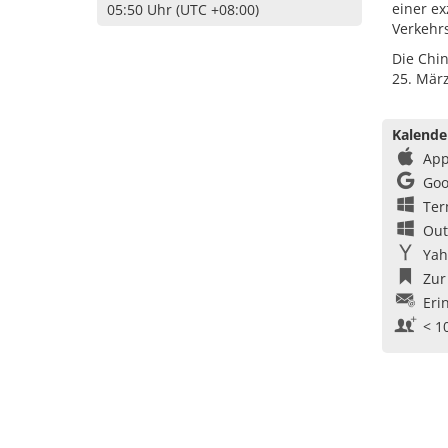
einer e
05:50 Uhr (UTC +08:00)
Verkehrs
Die Chin
25. März
Kalende
App
Goo
Ter
Out
Yah
Zur
Eri
< 1