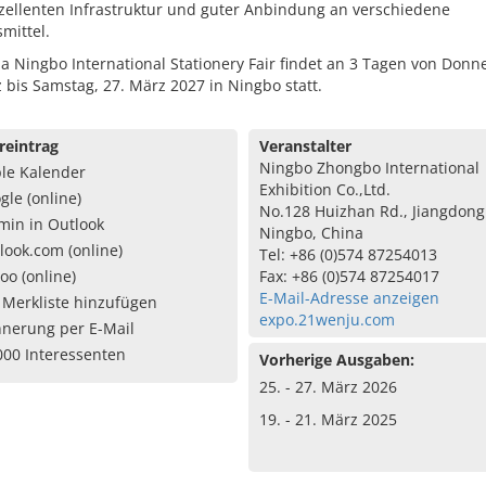
xzellenten Infrastruktur und guter Anbindung an verschiedene
mittel.
a Ningbo International Stationery Fair findet an 3 Tagen von Donn
 bis Samstag, 27. März 2027 in Ningbo statt.
reintrag
Veranstalter
Ningbo Zhongbo International
le Kalender
Exhibition Co.,Ltd.
gle (online)
No.128 Huizhan Rd., Jiangdong
min in Outlook
Ningbo, China
look.com (online)
Tel: +86 (0)574 87254013
oo (online)
Fax: +86 (0)574 87254017
E-Mail-Adresse anzeigen
 Merkliste hinzufügen
expo.21wenju.com
nnerung per E-Mail
000 Interessenten
Vorherige Ausgaben:
25. - 27. März 2026
19. - 21. März 2025