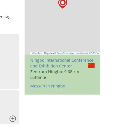
erstag,
Leaflet
|
Map data ©
OpenStreetMap
contributors,
CC-BY-SA
Ningbo International Conference
and Exhibition Center
Zentrum Ningbo: 9,68 km
Luftlinie
Messen in Ningbo
x