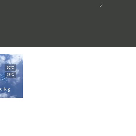
30°C
27°C
eitag