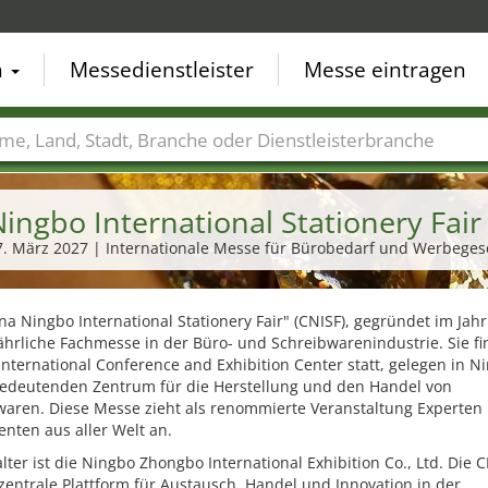
n
Messedienstleister
Messe eintragen
der
Städte
Branchen
Dienstleisterbranchen
ingbo International Stationery Fai
27. März 2027 | Internationale Messe für Bürobedarf und Werbege
na Ningbo International Stationery Fair" (CNISF), gegründet im Jahr
 jährliche Fachmesse in der Büro- und Schreibwarenindustrie. Sie fi
nternational Conference and Exhibition Center statt, gelegen in N
edeutenden Zentrum für die Herstellung und den Handel von
waren. Diese Messe zieht als renommierte Veranstaltung Experten
enten aus aller Welt an.
lter ist die Ningbo Zhongbo International Exhibition Co., Ltd. Die 
 zentrale Plattform für Austausch, Handel und Innovation in der