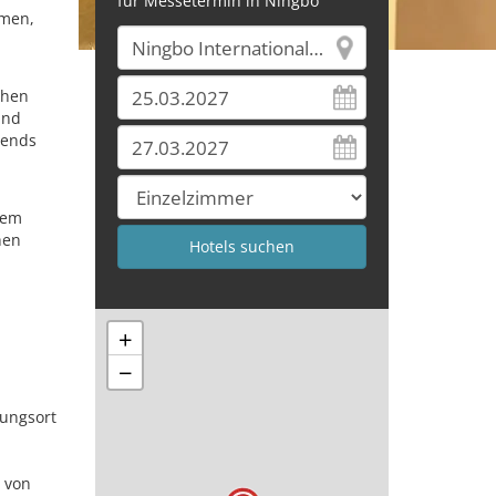
für Messetermin in Ningbo
emen,
chen
und
rends
rem
hen
+
−
tungsort
r von