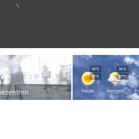
32°C
31°C
27°C
27°C
heute
morgen
Fr
sezentren