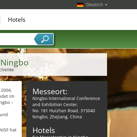
Deutsch
Hotels
r Ningbo
schenke
Messeort:
 2004,
ndet im
Ningbo International Conference
ingbo –
and Exhibition Center,
No. 181 Huizhan Road, 315040
 und
Ningbo, Zhejiang, China
Hotels
CNISF hat