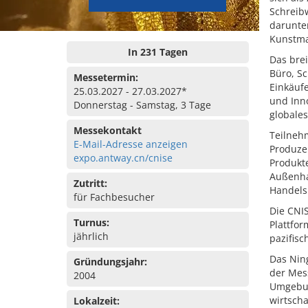
Schreibw
darunte
Kunstmat
In 231 Tagen
Das bre
Büro, Sc
Messetermin:
Einkäuf
25.03.2027 - 27.03.2027*
und Inno
Donnerstag - Samstag, 3 Tage
globale
Messekontakt
Teilneh
E-Mail-Adresse anzeigen
Produze
expo.antway.cn/cnise
Produkt
Außenha
Zutritt:
Handels
für Fachbesucher
Die CNIS
Turnus:
Plattfor
jährlich
pazifis
Das Ning
Gründungsjahr:
der Mess
2004
Umgebun
wirtscha
Lokalzeit: