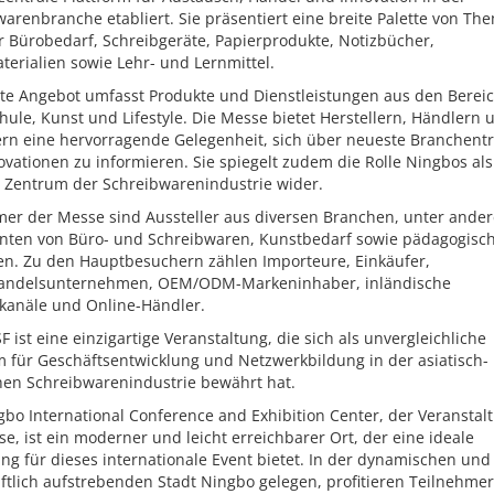
arenbranche etabliert. Sie präsentiert eine breite Palette von Th
r Bürobedarf, Schreibgeräte, Papierprodukte, Notizbücher,
erialien sowie Lehr- und Lernmittel.
ite Angebot umfasst Produkte und Dienstleistungen aus den Berei
hule, Kunst und Lifestyle. Die Messe bietet Herstellern, Händlern 
ern eine hervorragende Gelegenheit, sich über neueste Branchent
vationen zu informieren. Sie spiegelt zudem die Rolle Ningbos als
s Zentrum der Schreibwarenindustrie wider.
mer der Messe sind Aussteller aus diversen Branchen, unter ande
nten von Büro- und Schreibwaren, Kunstbedarf sowie pädagogisc
en. Zu den Hauptbesuchern zählen Importeure, Einkäufer,
ndelsunternehmen, OEM/ODM-Markeninhaber, inländische
kanäle und Online-Händler.
F ist eine einzigartige Veranstaltung, die sich als unvergleichliche
m für Geschäftsentwicklung und Netzwerkbildung in der asiatisch-
chen Schreibwarenindustrie bewährt hat.
bo International Conference and Exhibition Center, der Veranstal
e, ist ein moderner und leicht erreichbarer Ort, der eine ideale
g für dieses internationale Event bietet. In der dynamischen und
ftlich aufstrebenden Stadt Ningbo gelegen, profitieren Teilnehme