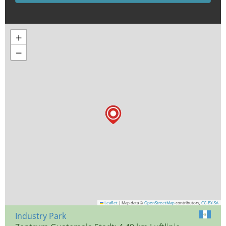
+
−
Leaflet
|
Map data ©
OpenStreetMap
contributors,
CC-BY-SA
Industry Park