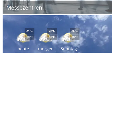
Messezentren
24°C
22°C
25°C
18°C
18°C
18°C
heute
morgen
Sonntag