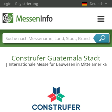
Login
Registrierung
Deutsch
Toggle
navigat
Messenamen
Länder
Städte
Branchen
Dienstleisterbranchen
Construfer Guatemala Stadt
| Internationale Messe für Bauwesen in Mittelamerika