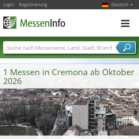
Login
Registrierung
Deutsch
Toggle
navigat
Messenamen
Länder
Städte
Branchen
Dienstleisterbranchen
1 Messen in Cremona ab Oktober
2026