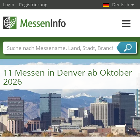
Login
Registrierung
Deutsch
Toggle
navigat
Messenamen
Länder
Städte
Branchen
Dienstleisterbranchen
11 Messen in Denver ab Oktober
2026