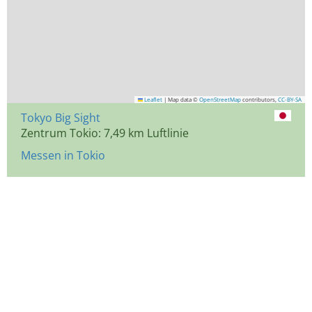
Leaflet
|
Map data ©
OpenStreetMap
contributors,
CC-BY-SA
Tokyo Big Sight
Zentrum Tokio: 7,49 km Luftlinie
Messen in Tokio