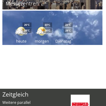
Messezentren
26°C
23°C
24°C
28°C
28°C
28°C
heute
morgen
Dienstag
Zeitgleich
Weitere parallel