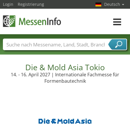
Login
Registrierung
Deutsch
Toggle
navigat
Messenamen
Länder
Städte
Branchen
Dienstleisterbranchen
Die & Mold Asia Tokio
14. - 16. April 2027 | Internationale Fachmesse für
Formenbautechnik