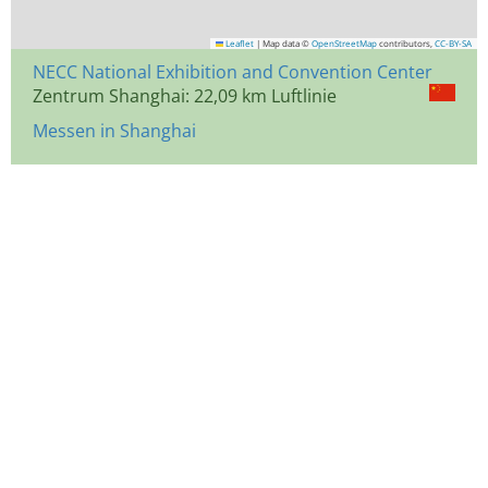
Leaflet
|
Map data ©
OpenStreetMap
contributors,
CC-BY-SA
NECC National Exhibition and Convention Center
Zentrum Shanghai: 22,09 km Luftlinie
Messen in Shanghai