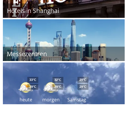
Hotels in Shanghai
Messezentren
33°C
32°C
29°C
29°C
29°C
29°C
heute
morgen
Samstag