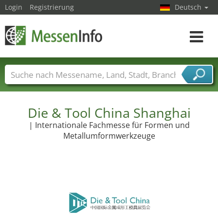
Login
Registrierung
Deutsch
Toggle
navigat
Messenamen
Länder
Städte
Branchen
Dienstleisterbranchen
Die & Tool China Shanghai
| Internationale Fachmesse für Formen und
Metallumformwerkzeuge