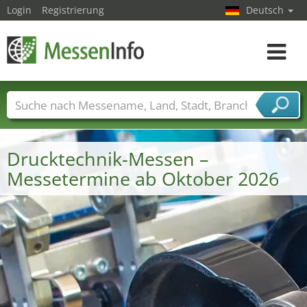
Login
Registrierung
Deutsch
Toggle
navigat
Messenamen
Länder
Städte
Branchen
Dienstleisterbranchen
Drucktechnik-Messen –
Messetermine ab Oktober 2026