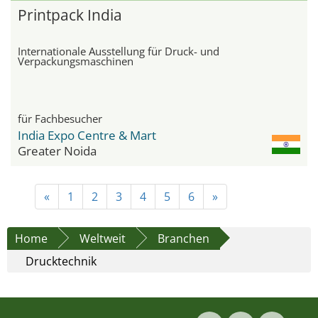
Printpack India
Internationale Ausstellung für Druck- und
Verpackungsmaschinen
für Fachbesucher
India Expo Centre & Mart
Greater Noida
«
1
2
3
4
5
6
»
Home
Weltweit
Branchen
Drucktechnik