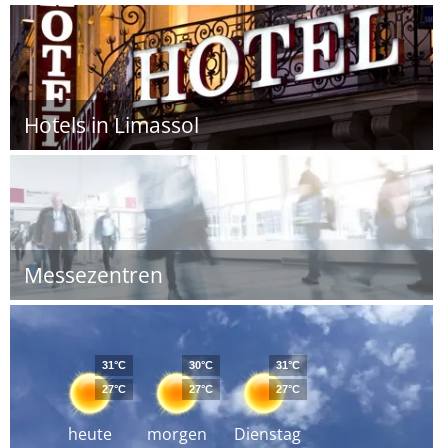
Hotels in Limassol
Messezentren
31°C
30°C
31°C
27°C
27°C
27°C
heute
morgen
Dienstag