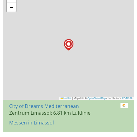
−
Leaflet
|
Map data ©
OpenStreetMap
contributors,
CC-BY-SA
City of Dreams Mediterranean
Zentrum Limassol: 6,81 km Luftlinie
Messen in Limassol