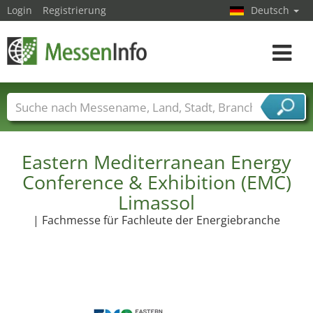
Login
Registrierung
Deutsch
Toggle
navigat
Messenamen
Länder
Städte
Branchen
Dienstleisterbranchen
Eastern Mediterranean Energy
Conference & Exhibition (EMC)
Limassol
| Fachmesse für Fachleute der Energiebranche