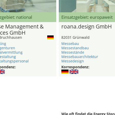
zgebiet: national
Einsatzgebiet: europaweit
e Management &
roana.design GmbH
ices GmbH
Bruchhausen
82031 Grünwald
ting
Messebau
genturen
Messestandbau
alvermittlung
Messestände
estaltung
Messebauarchitektur
taltungspersonal
Messedesign
pondenz:
Korrespondenz:
Wie oft findet die Energy Sto