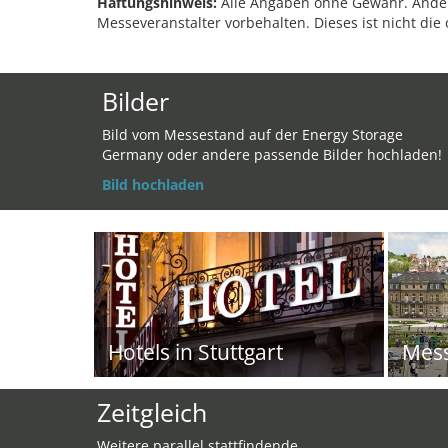
Haftungshinweis:
Alle Angaben ohne Gewähr. Änder
Messeveranstalter vorbehalten. Dieses ist nicht die 
Bilder
Bild vom Messestand auf der Energy Storage
Germany oder andere passende Bilder hochladen!
Bild hochladen
Hotels in Stuttgart
Mes
Zeitgleich
Weitere parallel stattfindende