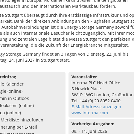
re Ableger in Europa, Nordamerika und Asien, die den globalen
austausch und den internationalen Marktausbau fördern.
e Stuttgart überzeugt durch ihre erstklassige Infrastruktur und o
arkeit. Dank der direkten Anbindung an den Flughafen Stuttgart s
d Autobahnverbindungen ist die Energy Storage Germany sowohl f
e als auch internationale Besucher leicht zugänglich. Mit ihrer m
tung und zentralen Lage bietet die Messe Stuttgart den perfekten
 Veranstaltung, die die Zukunft der Energiebranche mitgestaltet.
gy Storage Germany findet an 3 Tagen von Dienstag, 22. Juni bis
ag, 24. Juni 2027 in Stuttgart statt.
reintrag
Veranstalter
Informa PLC Head Office
le Kalender
5 Howick Place
gle (online)
SW1P 1WG London, Großbritan
min in Outlook
Tel: +44 (0) 20 8052 0400
look.com (online)
E-Mail-Adresse anzeigen
oo (online)
www.informa.com
 Merkliste hinzufügen
Vorherige Ausgaben:
nnerung per E-Mail
09. - 11. Juni 2026