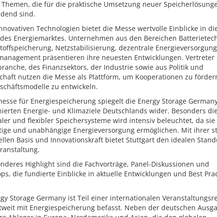
e Themen, die für die praktische Umsetzung neuer Speicherlösung
idend sind.
novativen Technologien bietet die Messe wertvolle Einblicke in di
 des Energiemarktes. Unternehmen aus den Bereichen Batterietech
toffspeicherung, Netzstabilisierung, dezentrale Energieversorgun
management präsentieren ihre neuesten Entwicklungen. Vertreter
ranche, des Finanzsektors, der Industrie sowie aus Politik und
chaft nutzen die Messe als Plattform, um Kooperationen zu förde
schäftsmodelle zu entwickeln.
messe für Energiespeicherung spiegelt die Energy Storage Germany
ierten Energie- und Klimaziele Deutschlands wider. Besonders die
ler und flexibler Speichersysteme wird intensiv beleuchtet, da sie
tige und unabhängige Energieversorgung ermöglichen. Mit ihrer s
ellen Basis und Innovationskraft bietet Stuttgart den idealen Stand
ranstaltung.
nderes Highlight sind die Fachvorträge, Panel-Diskussionen und
s, die fundierte Einblicke in aktuelle Entwicklungen und Best Prac
gy Storage Germany ist Teil einer internationalen Veranstaltungsre
ltweit mit Energiespeicherung befasst. Neben der deutschen Ausga