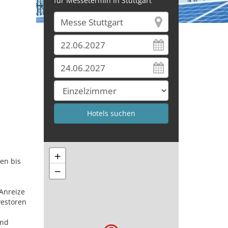
für Messetermin in Stuttgart
+
en bis
−
Anreize
vestoren
ind