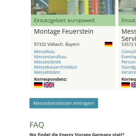
Einsatzgebiet: europaweit
Einsat
Montage Feuerstein
Mess
Serv
97332 Volkach, Bayern
53572 
Messebau
Consul
Messestandbau
Eventa
Messestände
Person
Messebauarchitektur
Standg
Messeböden
Verans
Korrespondenz:
Korres
Messedienstleister eintragen!
FAQ
Wo findet die Energy Storage Germany statt?