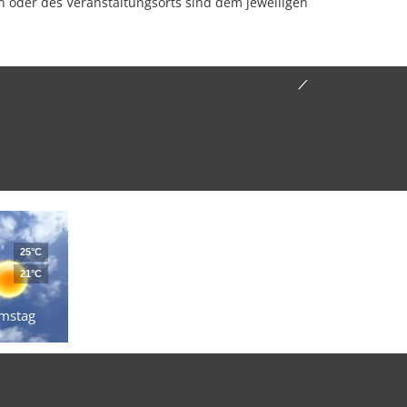
oder des Veranstaltungsorts sind dem jeweiligen
25°C
21°C
mstag