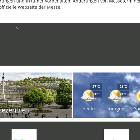
ungen und Irrtümer vorbehalten! Änderungen von Messeterminen 
offizielle Webseite der Messe.
27°C
23°C
21°C
21°C
heute
morgen
Sa
sezentren