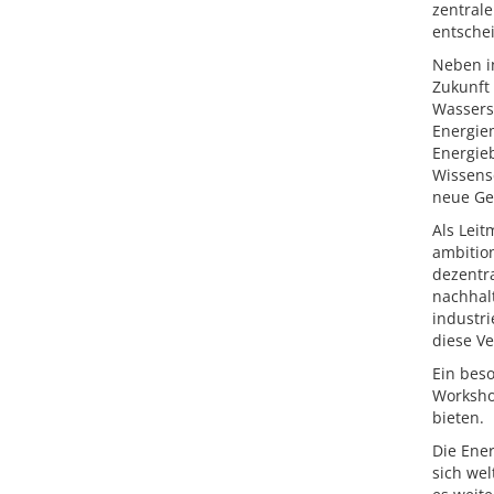
zentral
entsche
Neben in
Zukunft
Wassers
Energie
Energieb
Wissens
neue Ge
Als Leit
ambition
dezentra
nachhal
industri
diese Ve
Ein beso
Workshop
bieten.
Die Ener
sich we