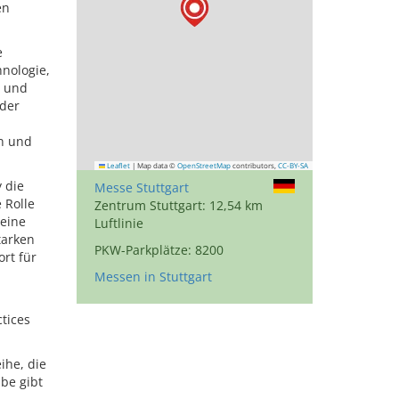
en
e
nologie,
g und
 der
rn und
Leaflet
|
Map data ©
OpenStreetMap
contributors,
CC-BY-SA
 die
Messe Stuttgart
 Rolle
Zentrum Stuttgart: 12,54 km
 eine
Luftlinie
tarken
PKW-Parkplätze: 8200
ort für
Messen in Stuttgart
tices
ihe, die
be gibt