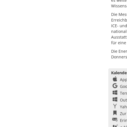
es weite
Wissens
Die Mess
Erreichb
ICE- un
national
Ausstat
für eine
Die Ener
Donnerst
Kalende
App
Goo
Ter
Out
Yah
Zur
Eri