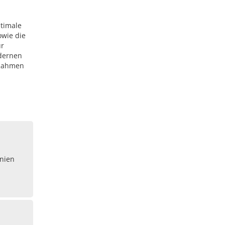
ptimale
owie die
ür
odernen
 Rahmen
nien