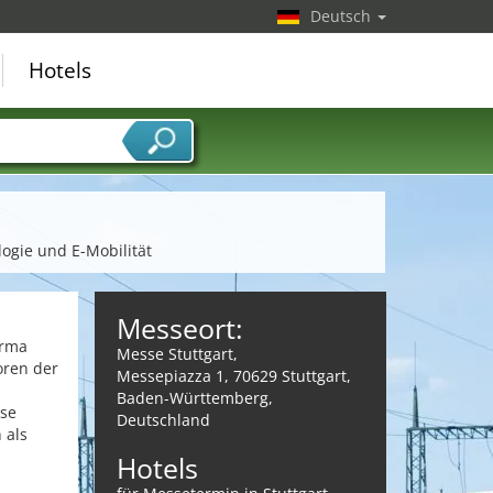
Deutsch
Hotels
ogie und E-Mobilität
Messeort:
orma
Messe Stuttgart,
oren der
Messepiazza 1, 70629 Stuttgart,
Baden-Württemberg,
sse
Deutschland
 als
Hotels