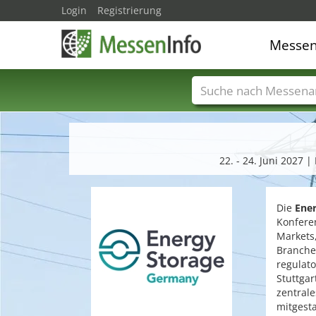
Login
Registrierung
Messe
Messenamen
Län
22. - 24. Juni 2027
Die
Ene
Konfere
Markets
Branche
regulato
Stuttgar
zentrale
mitgesta