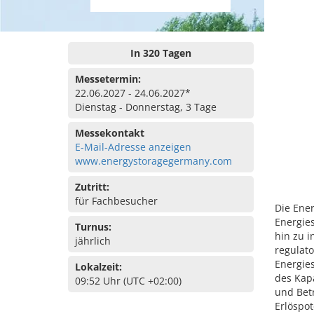
In 320 Tagen
Messetermin:
22.06.2027 - 24.06.2027*
Dienstag - Donnerstag, 3 Tage
Messekontakt
E-Mail-Adresse anzeigen
www.energystoragegermany.com
Zutritt:
für Fachbesucher
Die Ene
Energie
Turnus:
hin zu i
jährlich
regulat
Energie
Lokalzeit:
des Kapa
09:52 Uhr (UTC +02:00)
und Bet
Erlöspo