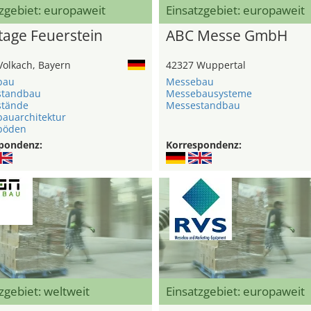
zgebiet: europaweit
Einsatzgebiet: europaweit
age Feuerstein
ABC Messe GmbH
Volkach, Bayern
42327 Wuppertal
bau
Messebau
standbau
Messebausysteme
stände
Messestandbau
auarchitektur
böden
pondenz:
Korrespondenz:
zgebiet: weltweit
Einsatzgebiet: europaweit