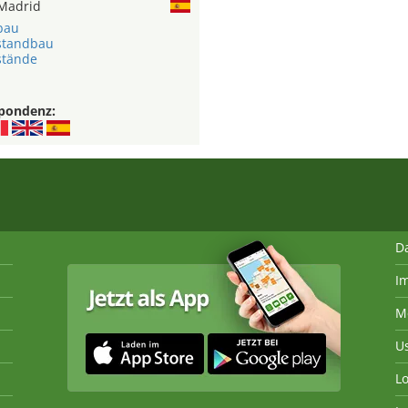
Madrid
bau
standbau
stände
pondenz:
D
I
M
U
Lo