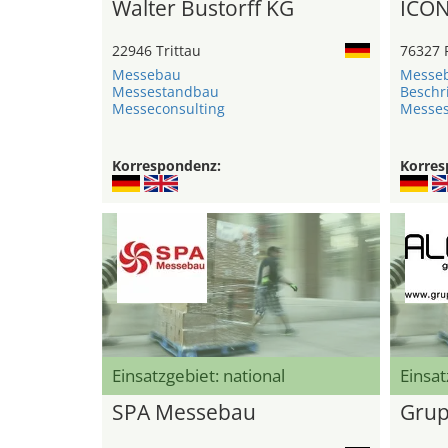
Walter Bustorff KG
ICO
22946 Trittau
76327 P
Messebau
Messe
Messestandbau
Beschr
Messeconsulting
Messe
Korrespondenz:
Korres
Einsatzgebiet: national
Einsat
SPA Messebau
Grup