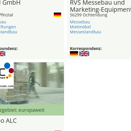
N GmbH
RVS Messebau und
Marketing-Equipmen
finztal
56299 Ochtendung
bau
Messebau
iftungen
Mietmöbel
standbau
Messestandbau
pondenz:
Korrespondenz:
zgebiet: europaweit
o ALC