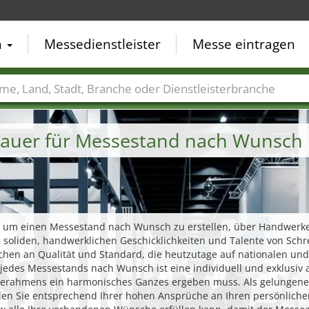
n
Messedienstleister
Messe eintragen
der
Städte
Branchen
Dienstleisterbranchen
auer für Messestand nach Wunsch
e, um einen Messestand nach Wunsch zu erstellen, über Handwerke
 soliden, handwerklichen Geschicklichkeiten und Talente von Schre
chen an Qualität und Standard, die heutzutage auf nationalen un
pt jedes Messestands nach Wunsch ist eine individuell und exklusi
sserahmens ein harmonisches Ganzes ergeben muss. Als gelungene S
len Sie entsprechend Ihrer hohen Ansprüche an Ihren persönlich