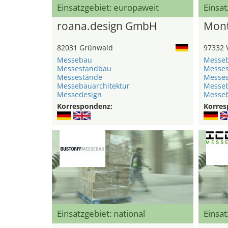
Einsatzgebiet: europaweit
Einsat
roana.design GmbH
Mont
82031 Grünwald
97332 
Messebau
Messe
Messestandbau
Messe
Messestände
Messe
Messebauarchitektur
Messeb
Messedesign
Messe
Korrespondenz:
Korres
Einsatzgebiet: national
Einsat