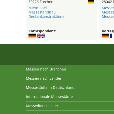
50226 Frechen
28042 
Mietmöbel
Messe
Messestandbau
Messe
Deckenkonstruktionen
Messe
Korrespondenz:
Korres
Messen nach Branchen
Messen nach Länder
Messestädte in Deutschland
Internationale Messestädte
Messedienstleister