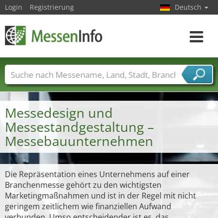
Login
Registrierung
Deutsch
Toggle
navigat
Messenamen
Länder
Städte
Branchen
Dienstleisterbranchen
Messedesign und
Messestandgestaltung –
Messebauunternehmen
Die Repräsentation eines Unternehmens auf einer
Branchenmesse gehört zu den wichtigsten
Marketingmaßnahmen und ist in der Regel mit nicht
geringem zeitlichem wie finanziellen Aufwand
verbunden. Umso entscheidender ist es, das