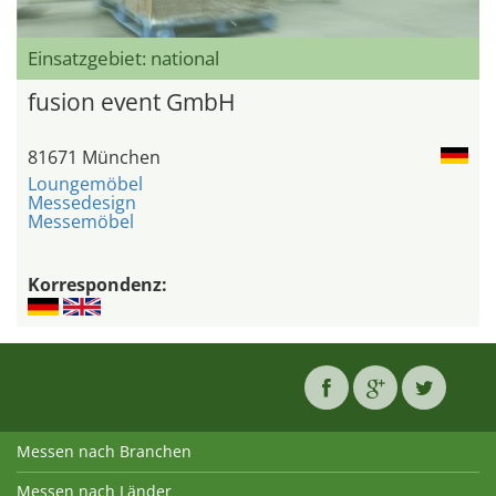
Einsatzgebiet: national
fusion event GmbH
81671 München
Loungemöbel
Messedesign
Messemöbel
Korrespondenz:
Messen nach Branchen
Messen nach Länder