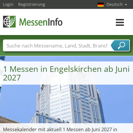
Login
Registrierung
Deutsch
Toggle
navigat
Messenamen
Länder
Städte
Branchen
Dienstleisterbranchen
1 Messen in Engelskirchen ab Juni
2027
Messekalender mit aktuell 1 Messen ab Juni 2027 in