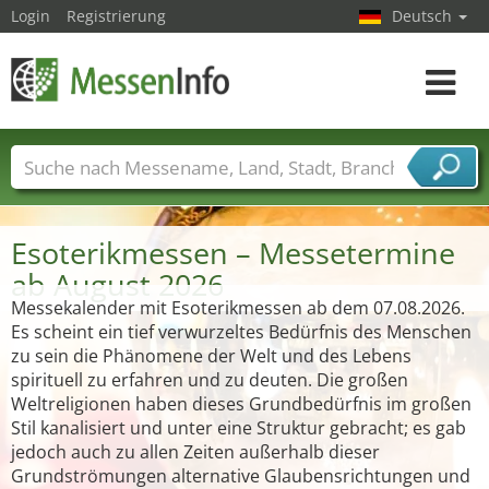
Login
Registrierung
Deutsch
Toggle
navigat
Messenamen
Länder
Städte
Branchen
Dienstleisterbranchen
Esoterikmessen – Messetermine
ab August 2026
Messekalender mit Esoterikmessen ab dem 07.08.2026.
Es scheint ein tief verwurzeltes Bedürfnis des Menschen
zu sein die Phänomene der Welt und des Lebens
spirituell zu erfahren und zu deuten. Die großen
Weltreligionen haben dieses Grundbedürfnis im großen
Stil kanalisiert und unter eine Struktur gebracht; es gab
jedoch auch zu allen Zeiten außerhalb dieser
Grundströmungen alternative Glaubensrichtungen und