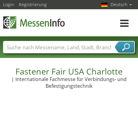
Login
Registrierung
Deutsch
Toggle
navigat
Messenamen
Länder
Städte
Branchen
Dienstleisterbranchen
Fastener Fair USA Charlotte
| Internationale Fachmesse für Verbindungs- und
Befestigungstechnik