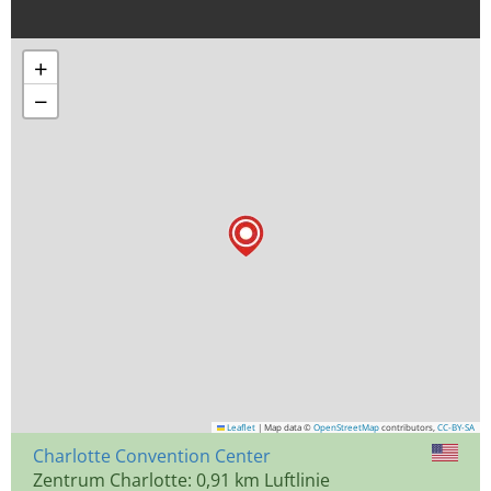
+
−
Leaflet
|
Map data ©
OpenStreetMap
contributors,
CC-BY-SA
Charlotte Convention Center
Zentrum Charlotte: 0,91 km Luftlinie