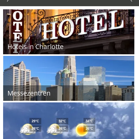
Hotels in Charlotte
Messezentren
29°C
32°C
34°C
26°C
26°C
26°C