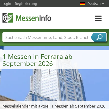
Login
Registrierung
Deutsch
Toggle
navigat
Messenamen
Länder
Städte
Branchen
Dienstleisterbranchen
1 Messen in Ferrara ab
September 2026
Messekalender mit aktuell 1 Messen ab September 2026