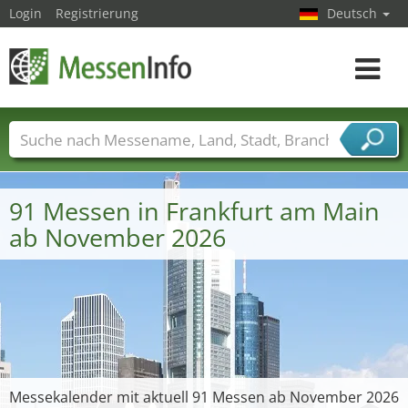
Login
Registrierung
Deutsch
Toggle
navigat
Messenamen
Länder
Städte
Branchen
Dienstleisterbranchen
91 Messen in Frankfurt am Main
ab November 2026
Messekalender mit aktuell 91 Messen ab November 2026