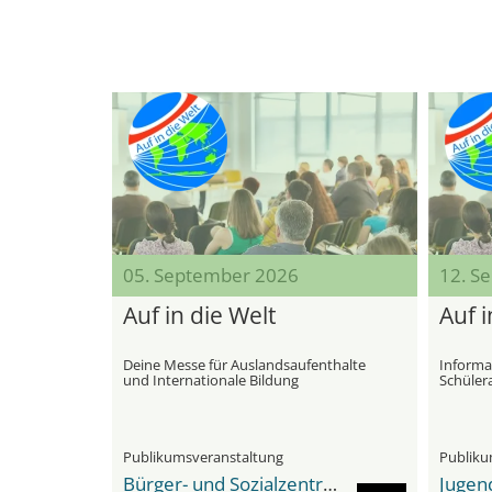
05. September 2026
12. S
Auf in die Welt
Auf i
Deine Messe für Auslandsaufenthalte
Informa
und Internationale Bildung
Schüler
interna
Publikumsveranstaltung
Publiku
Bürger- und Sozialzentrum Huchting