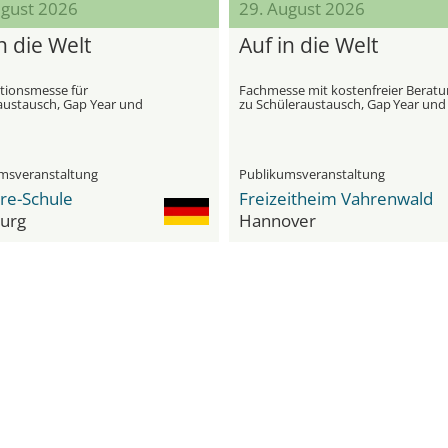
ugust 2026
29. August 2026
n die Welt
Auf in die Welt
tionsmesse für
Fachmesse mit kostenfreier Berat
austausch, Gap Year und
zu Schüleraustausch, Gap Year und
tionale Bildungsprogramme
Stipendien
msveranstaltung
Publikumsveranstaltung
re-Schule
Freizeitheim Vahrenwald
urg
Hannover