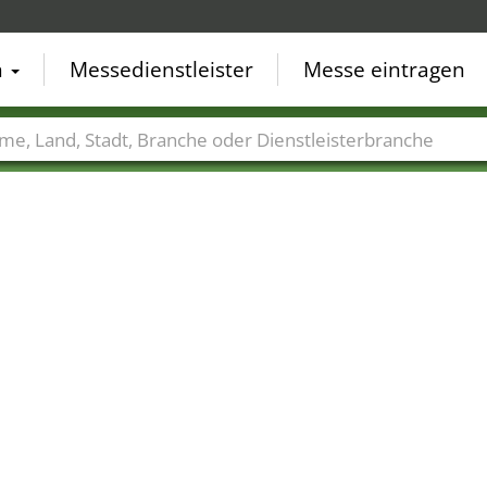
n
Messedienstleister
Messe eintragen
der
Städte
Branchen
Dienstleisterbranchen