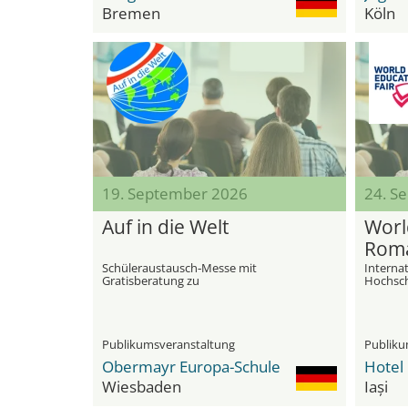
Bremen
Köln
19. September 2026
24. S
Auf in die Welt
Worl
Rom
Schüleraustausch‑Messe mit
Interna
Gratisberatung zu
Hochsch
Auslandsaufenthalten
Sekunda
im Ausl
Publikumsveranstaltung
Publik
Obermayr Europa-Schule
Hotel 
Wiesbaden
Iași