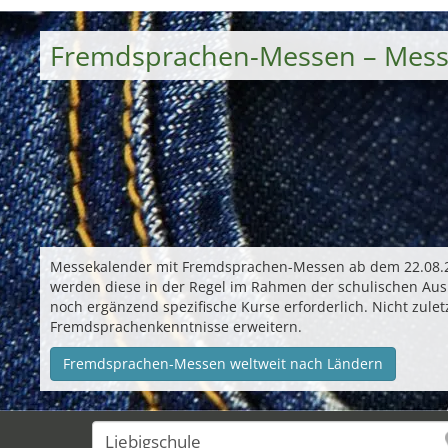
Fremdsprachen-Messen – Mess
Messekalender mit Fremdsprachen-Messen ab dem 22.08.20
werden diese in der Regel im Rahmen der schulischen Ausbi
noch ergänzend spezifische Kurse erforderlich. Nicht zulet
Fremdsprachenkenntnisse erweitern.
Fremdsprachen-Messen weltweit nach Ländern