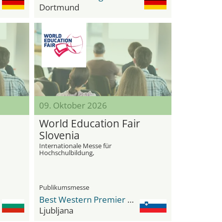
Dortmund
09. Oktober 2026
World Education Fair
Slovenia
Internationale Messe für
Hochschulbildung,
kurse
Sekundarschulbildung und Sprachkurse
im Ausland
Publikumsmesse
Best Western Premier Hotel Slon
Ljubljana