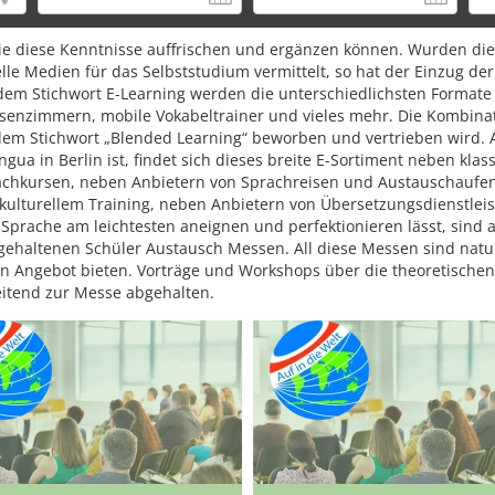
ie diese Kenntnisse auffrischen und ergänzen können. Wurden dies
le Medien für das Selbststudium vermittelt, so hat der Einzug de
dem Stichwort E-Learning werden die unterschiedlichsten Formate
lassenzimmern, mobile Vokabeltrainer und vieles mehr. Die Kombin
er dem Stichwort „Blended Learning“ beworben und vertrieben wir
gua in Berlin ist, findet sich dieses breite E-Sortiment neben kla
chkursen, neben Anbietern von Sprachreisen und Austauschaufent
kulturellem Training, neben Anbietern von Übersetzungsdienstleis
Sprache am leichtesten aneignen und perfektionieren lässt, sind 
bgehaltenen Schüler Austausch Messen. All diese Messen sind na
ten Angebot bieten. Vorträge und Workshops über die theoretische
itend zur Messe abgehalten.