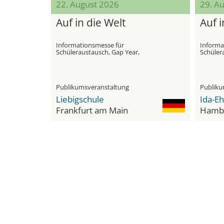
22. August 2026
29. A
Auf in die Welt
Auf i
Informationsmesse für
Informa
Schüleraustausch, Gap Year,
Schüler
Sprachreisen und Stipendien
interna
Publikumsveranstaltung
Publiku
Liebigschule
Ida-Eh
Frankfurt am Main
Hamb