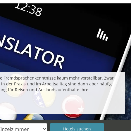
ne Fremdsprachenkenntnisse kaum mehr vorstellbar. Zwar
n der Praxis und im Arbeitsalltag sind dann aber häufig
itung für Reisen und Auslandsaufenthalte ihre