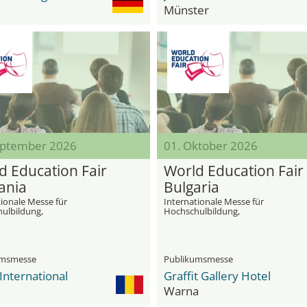
Münster
eptember 2026
01. Oktober 2026
d Education Fair
World Education Fair
ania
Bulgaria
tionale Messe für
Internationale Messe für
ulbildung,
Hochschulbildung,
rschulbildung und Sprachkurse
Sekundarschulbildung und Sprach
and
im Ausland
umsmesse
Publikumsmesse
International
Graffit Gallery Hotel
Warna