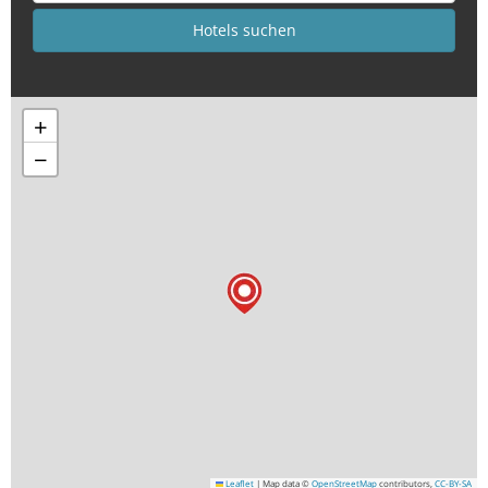
+
−
Leaflet
|
Map data ©
OpenStreetMap
contributors,
CC-BY-SA