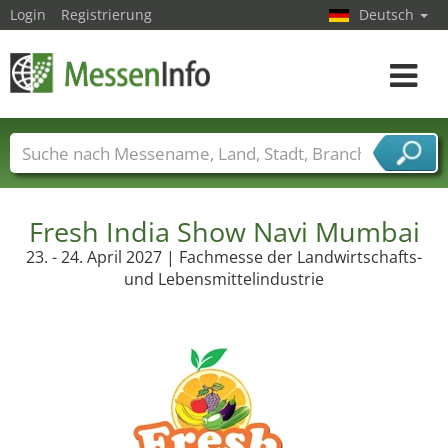
Login
Registrierung
Deutsch
Toggle
navigat
Messenamen
Länder
Städte
Branchen
Dienstleisterbranchen
Fresh India Show Navi Mumbai
23. - 24. April 2027 | Fachmesse der Landwirtschafts-
und Lebensmittelindustrie