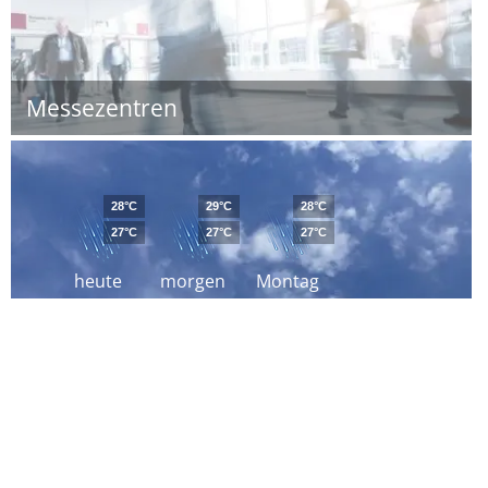
Messezentren
28°C
29°C
28°C
27°C
27°C
27°C
heute
morgen
Montag