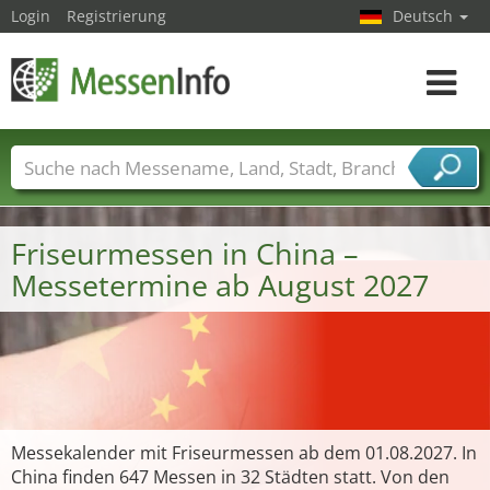
Login
Registrierung
Deutsch
Toggle
navigat
Messenamen
Länder
Städte
Branchen
Dienstleisterbranchen
Friseurmessen in China –
Messetermine ab August 2027
Messekalender mit Friseurmessen ab dem 01.08.2027. In
China finden 647 Messen in 32 Städten statt. Von den