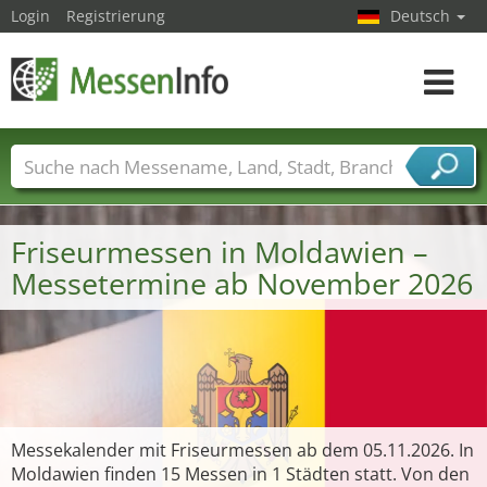
Login
Registrierung
Deutsch
Toggle
navigat
Messenamen
Länder
Städte
Branchen
Dienstleisterbranchen
Friseurmessen in Moldawien –
Messetermine ab November 2026
Messekalender mit Friseurmessen ab dem 05.11.2026. In
Moldawien finden 15 Messen in 1 Städten statt. Von den