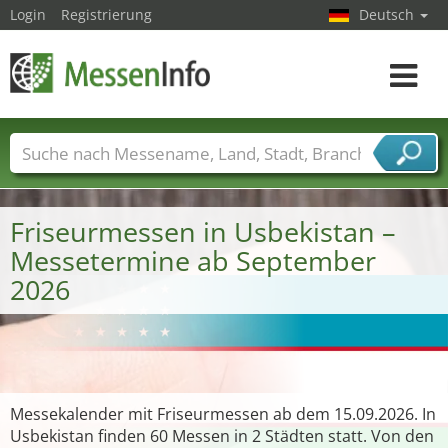
Login
Registrierung
Deutsch
Toggle
navigat
Messenamen
Länder
Städte
Branchen
Dienstleisterbranchen
Friseurmessen in Usbekistan –
Messetermine ab September
2026
Messekalender mit Friseurmessen ab dem 15.09.2026. In
Usbekistan finden 60 Messen in 2 Städten statt. Von den