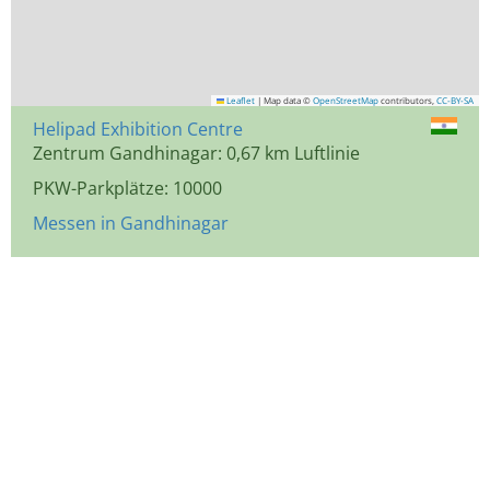
Leaflet
|
Map data ©
OpenStreetMap
contributors,
CC-BY-SA
Helipad Exhibition Centre
Zentrum Gandhinagar: 0,67 km Luftlinie
PKW-Parkplätze: 10000
Messen in Gandhinagar