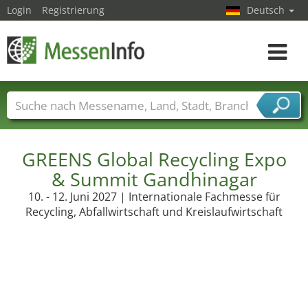
Login
Registrierung
Deutsch
Toggle
navigat
Messenamen
Länder
Städte
Branchen
Dienstleisterbranchen
GREENS Global Recycling Expo
& Summit Gandhinagar
10. - 12. Juni 2027 | Internationale Fachmesse für
Recycling, Abfallwirtschaft und Kreislaufwirtschaft